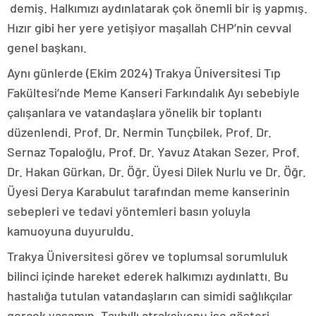
demiş. Halkımızı aydınlatarak çok önemli bir iş yapmış.
Hızır gibi her yere yetişiyor maşallah CHP’nin cevval
genel başkanı.
Aynı günlerde (Ekim 2024) Trakya Üniversitesi Tıp
Fakültesi’nde Meme Kanseri Farkındalık Ayı sebebiyle
çalışanlara ve vatandaşlara yönelik bir toplantı
düzenlendi. Prof. Dr. Nermin Tunçbilek, Prof. Dr.
Sernaz Topaloğlu, Prof. Dr. Yavuz Atakan Sezer, Prof.
Dr. Hakan Gürkan, Dr. Öğr. Üyesi Dilek Nurlu ve Dr. Öğr.
Üyesi Derya Karabulut tarafından meme kanserinin
sebepleri ve tedavi yöntemleri basın yoluyla
kamuoyuna duyuruldu.
Trakya Üniversitesi görev ve toplumsal sorumluluk
bilinci içinde hareket ederek halkımızı aydınlattı. Bu
hastalığa tutulan vatandaşların can simidi sağlıkçılar
gerçek yaşamın, Taybıllı atraksiyonu ise gösteri