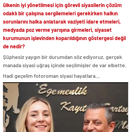
ülkenin iyi yönetilmesi için görevli siyasilerin çözüm
odaklı bir çalışma sergilemeleri gerekirken halkın
sorunlarını halka anlatarak vaziyeti idare etmeleri,
medyada poz verme yarışına girmeleri, siyaset
kurumunun işlevinden koparıldığının göstergesi değil
de nedir?
Şüphesiz yaygın bir durumdan söz ediyoruz, gerçek
manada siyasi uğraş içinde seçilmişler de var elbette.
Hadi geçelim fotoroman siyasi hayatlara…