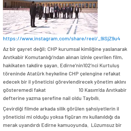
https://www.instagram.com/share/reel/_9iSjZ9u4
Az bir gayret değil; CHP kurumsal kimliğine yaslanarak
Anıtkabir Komutanlığı’ndan alınan izinle çevrilen film,
hakikaten takdire şayan. Edirne’nin102’nci Kurtuluş
töreninde Atatürk heykeline CHP çelengine refakat
edecek bir il yöneticisi görevlendirecek yönetim aklını
gösteremedi fakat 10 Kasım’da Anıtkabir
defterine yazma şerefine nail oldu Taybıllı.
Çevirdiği filmde arkada silik görülen şahsiyetlerin il
yöneticisi mi olduğu yoksa figüran mı kullanıldığı da
merak uyandırdı Edirne kamuoyunda. Lüzumsuz bir