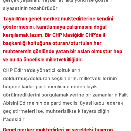
siyasetinin tezahürüdür.
Taybıllı’nın genel merkez muktedirlerine kendini
göstermesini, kanıtlamaya çalışmasını doğal
karşılamak lazım. Bir CHP klasiğidir CHP’de il
başkanlığı koltuğuna oturan/oturtulan her
muhteremin gönlünde yatan bir aslan olmuştur hep
ve bu da öncelikle milletvekilliğidir.
CHP Edirne’de yönetici koltuklarını
doldurmuş/dolduran seçkinlerin, milletvekillerinin
bugüne kadar parti meclisine neden layık
görülmediklerini sorgulamak yerine bir zamanların Faik
Abisini Edirne’nin de parti meclisi üyesi kabul ederek
geçiştirmeleri ise, muhterislikte kifayetsizliğin
ifadesidir.
Genel merkez muktedirleri ve yereldeki taşeron