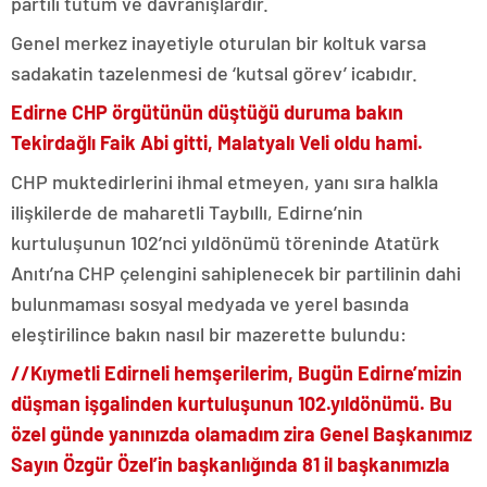
partili tutum ve davranışlardır.
Genel merkez inayetiyle oturulan bir koltuk varsa
sadakatin tazelenmesi de ‘kutsal görev’ icabıdır.
Edirne CHP örgütünün düştüğü duruma bakın
Tekirdağlı Faik Abi gitti, Malatyalı Veli oldu hami.
CHP muktedirlerini ihmal etmeyen, yanı sıra halkla
ilişkilerde de maharetli Taybıllı, Edirne’nin
kurtuluşunun 102’nci yıldönümü töreninde Atatürk
Anıtı’na CHP çelengini sahiplenecek bir partilinin dahi
bulunmaması sosyal medyada ve yerel basında
eleştirilince bakın nasıl bir mazerette bulundu:
//Kıymetli Edirneli hemşerilerim, Bugün Edirne’mizin
düşman işgalinden kurtuluşunun 102.yıldönümü. Bu
özel günde yanınızda olamadım zira Genel Başkanımız
Sayın Özgür Özel’in başkanlığında 81 il başkanımızla