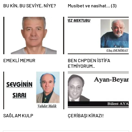
BU KİN, BU SEVİYE, NİYE?
Musibet ve nasihat… (3)
EMEKLİ MEMUR
BEN CHP’DEN İSTİFA
ETMİYORUM..
SAĞLAM KULP
ÇERİBAŞI KİRAZI!