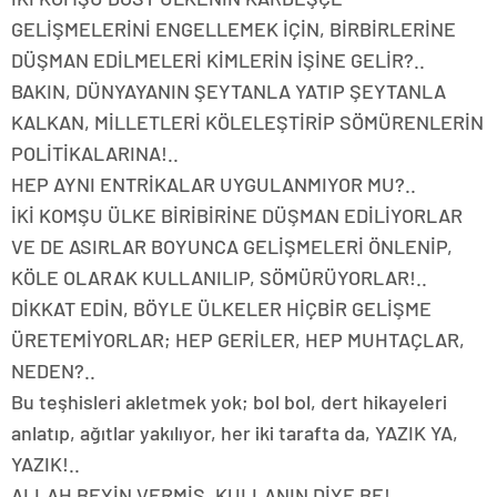
GELİŞMELERİNİ ENGELLEMEK İÇİN, BİRBİRLERİNE
DÜŞMAN EDİLMELERİ KİMLERİN İŞİNE GELİR?..
BAKIN, DÜNYAYANIN ŞEYTANLA YATIP ŞEYTANLA
KALKAN, MİLLETLERİ KÖLELEŞTİRİP SÖMÜRENLERİN
POLİTİKALARINA!..
HEP AYNI ENTRİKALAR UYGULANMIYOR MU?..
İKİ KOMŞU ÜLKE BİRİBİRİNE DÜŞMAN EDİLİYORLAR
VE DE ASIRLAR BOYUNCA GELİŞMELERİ ÖNLENİP,
KÖLE OLARAK KULLANILIP, SÖMÜRÜYORLAR!..
DİKKAT EDİN, BÖYLE ÜLKELER HİÇBİR GELİŞME
ÜRETEMİYORLAR; HEP GERİLER, HEP MUHTAÇLAR,
NEDEN?..
Bu teşhisleri akletmek yok; bol bol, dert hikayeleri
anlatıp, ağıtlar yakılıyor, her iki tarafta da, YAZIK YA,
YAZIK!..
ALLAH BEYİN VERMİŞ, KULLANIN DİYE BE!..