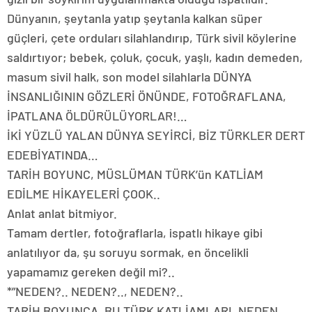
Dünyanın, şeytanla yatıp şeytanla kalkan süper
güçleri, çete orduları silahlandırıp, Türk sivil köylerine
saldırtıyor; bebek, çoluk, çocuk, yaşlı, kadın demeden,
masum sivil halk, son model silahlarla DÜNYA
İNSANLIĞININ GÖZLERİ ÖNÜNDE, FOTOĞRAFLANA,
İPATLANA ÖLDÜRÜLÜYORLAR!…
İKİ YÜZLÜ YALAN DÜNYA SEYİRCİ, BİZ TÜRKLER DERT
EDEBİYATINDA…
TARİH BOYUNC, MÜSLÜMAN TÜRK’ün KATLİAM
EDİLME HİKAYELERİ ÇOOK..
Anlat anlat bitmiyor.
Tamam dertler, fotoğraflarla, ispatlı hikaye gibi
anlatılıyor da, şu soruyu sormak, en öncelikli
yapamamız gereken değil mi?..
*”NEDEN?.. NEDEN?.., NEDEN?..
TARİH BOYUNCA, BU TÜRK KATLİAMLARI, NEDEN