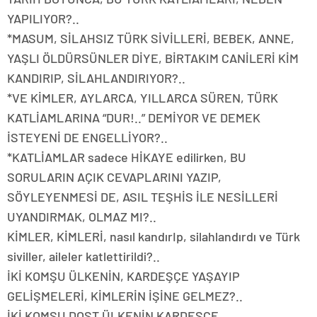
YAPILIYOR?..
*MASUM, SİLAHSIZ TÜRK SİVİLLERİ, BEBEK, ANNE,
YAŞLI ÖLDÜRSÜNLER DİYE, BİRTAKIM CANİLERİ KİM
KANDIRIP, SİLAHLANDIRIYOR?..
*VE KİMLER, AYLARCA, YILLARCA SÜREN, TÜRK
KATLİAMLARINA “DUR!..” DEMİYOR VE DEMEK
İSTEYENİ DE ENGELLİYOR?..
*KATLİAMLAR sadece HİKAYE edilirken, BU
SORULARIN AÇIK CEVAPLARINI YAZIP,
SÖYLEYENMESİ DE, ASIL TEŞHİS İLE NESİLLERİ
UYANDIRMAK, OLMAZ MI?..
KİMLER, KİMLERİ, nasıl kandırIp, silahlandırdı ve Türk
siviller, aileler katlettirildi?..
İKİ KOMŞU ÜLKENİN, KARDEŞÇE YAŞAYIP
GELİŞMELERİ, KİMLERİN İŞİNE GELMEZ?..
İKİ KOMŞU DOST ÜLKENİN KARDEŞÇE