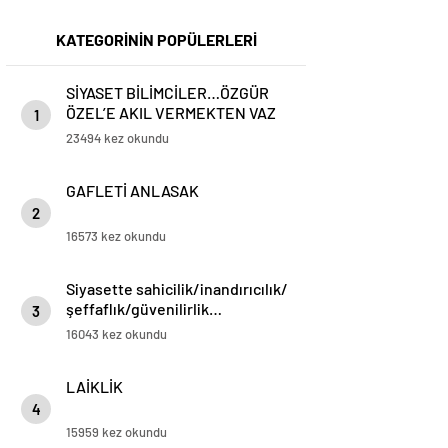
KATEGORİNİN POPÜLERLERİ
SİYASET BİLİMCİLER…ÖZGÜR
ÖZEL’E AKIL VERMEKTEN VAZ
1
GEÇİN..
23494 kez okundu
GAFLETİ ANLASAK
2
16573 kez okundu
Siyasette sahicilik/inandırıcılık/
şeffaflık/güvenilirlik…
3
16043 kez okundu
LAİKLİK
4
15959 kez okundu