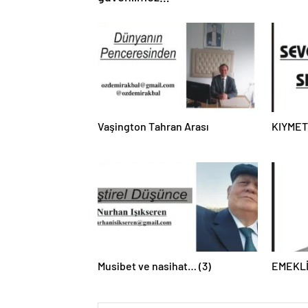
Vaşington Tahran Arası
KIYMET
Musibet ve nasihat… (3)
EMEKL