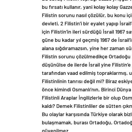
bu fırsatı kullanır, yani kolay kolay Gaz
Filistin sorunu nasıl çözülür, bu konu için
devleti, 2 Filistin’i bir eyalet yapıp İsrai
için Filistin’in ileri sürdüğü İsrail 1967 
güne bu kadar yıl geçmiş 1967 de İsrail’
alana sığdıramazsın, yine her zaman sü
Filistin sorunu çözülmedikçe Ortadoğu 
düşünülse de ilerde İsrail yine Filistin’e
tarafından vaad edilmiş topraklarmış, 
Filistinlinin tanrısı değil mi? Biraz eski
önce kimindi Osmanlı’nın, Birinci Dünya 
Filistinli Araplar İngilizlerle bir olup 
kaldı? Demek Filistinliler de sütten çık
Bu olaylar karşısında Türkiye olarak biz
bulaşmamak, burası Ortadoğu, Ortadoğ
güvenilmez…