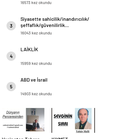
16573 kez okundu
Siyasette sahicilik/inandırıcılık/
şeffaflık/güvenilirlik…
3
16043 kez okundu
LAİKLİK
4
15959 kez okundu
ABD ve İsrail
5
14903 kez okundu