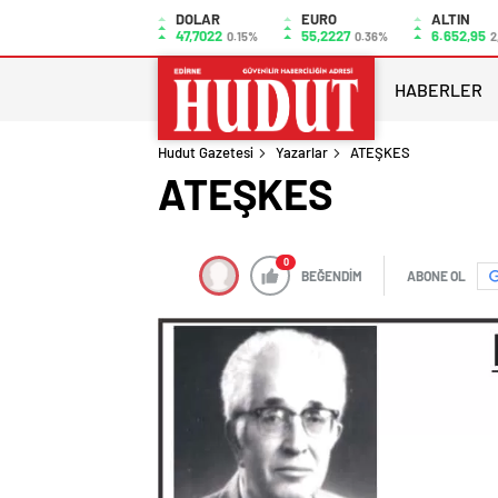
DOLAR
EURO
ALTIN
47,7022
55,2227
6.652,95
0.15%
0.36%
2
HABERLER
Hudut Gazetesi
Yazarlar
ATEŞKES
ATEŞKES
0
BEĞENDİM
ABONE OL