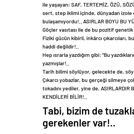
ile yaşayan; SAF, TERTEMİZ, ÖZÜ, SÖZÜ
sert, step iklimi içinde, dünyadan izo
bulaşamıyordu!.. ASIRLAR BOYU BU Y
Göçler vasıtası ile de bu pozitif genetik 
Fiziki gücün kibirli, inkârcı çıkarcıları,
haddi değildir!..
Hep ısrarla yazdığım gibi: “Bu yazdıklarım
yazmışlar!..
Tarih bilimi söylüyor, gelecekte de, s
Çıkarcı yobazlar, bu gerçeği silmeye çok
tokadını yediler, yine de, ASIRLARDI
KENDİLERİ BİLİR!..
Tabi, bizim de tuza
gerekenler var!..