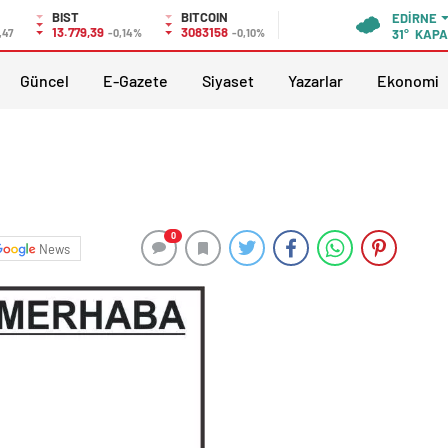
BIST
BITCOIN
EDIRNE
13.779,39
3083158
,47
-0,14%
-0,10%
31°
KAPA
Güncel
E-Gazete
Siyaset
Yazarlar
Ekonomi
0
News