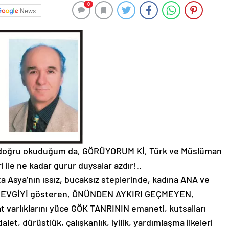
0
News
 dosdoğru okuduğum da, GÖRÜYORUM Kİ, Türk ve Müslüman
ile ne kadar gurur duysalar azdır!..
a Asya’nın ıssız, bucaksız steplerinde, kadına ANA ve
 SEVGİYİ gösteren, ÖNÜNDEN AYKIRI GEÇMEYEN,
varlıklarını yüce GÖK TANRININ emaneti, kutsalları
et, dürüstlük, çalışkanlık, iyilik, yardımlaşma ilkeleri