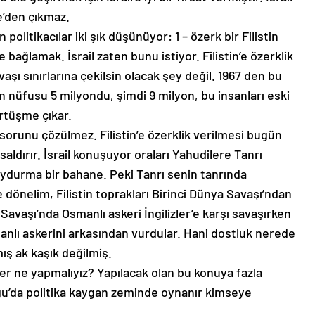
ze’den çıkmaz.
 politikacılar iki şık düşünüyor: 1 – özerk bir Filistin
l’e bağlamak. İsrail zaten bunu istiyor. Filistin’e özerklik
savaşı sınırlarına çekilsin olacak şey değil. 1967 den bu
in nüfusu 5 milyondu, şimdi 9 milyon, bu insanları eski
rtüşme çıkar.
sorunu çözülmez. Filistin’e özerklik verilmesi bugün
 saldırır. İsrail konuşuyor oraları Yahudilere Tanrı
uydurma bir bahane. Peki Tanrı senin tanrında
ye dönelim, Filistin toprakları Birinci Dünya Savaşı’ndan
Savaşı’nda Osmanlı askeri İngilizler’e karşı savaşırken
Osmanlı askerini arkasından vurdular. Hani dostluk nerede
mış ak kaşık değilmiş.
ler ne yapmalıyız? Yapılacak olan bu konuya fazla
u’da politika kaygan zeminde oynanır kimseye