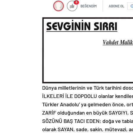
0
BEĞENDİM
ABONE OL
Dünya milletlerinin ve Türk tarihini
İLKELERİ İLE DOPDOLU olanlar kendileri 
Türkler Anadolu’ ya gelmeden önce, ort
ZARİF olduğundan en büyük SAYGIYI,
SÖZÜNÜ BAŞ TACI EDEN; doğa ve tabiat 
olarak SAYAN, sade, sakin, mütevazi, adal