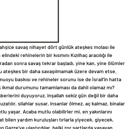
ahşice savaş nihayet dört günlük ateşkes molası ile
lindeki rehinelerin bir kısmını Kızılhaç aracılığı ile
aradan sonra savaş tekrar başladı, yine kan, yine ölümler
 bu ateşkes bir daha savaşılmamak üzere devam etse.
oyu baskısı ve rehineler sorunu ise de İsrail’in hatta
stik ikmal durumunu tamamlaması da dahil olamaz mı?
berlerini duyuyoruz, inşallah sekiz gün değil bir daha
tılır, silahlar susar, insanlar ölmez, aç kalmaz, binalar
lu yaşar. Acaba mutlu olabilirler mi, en yakınlarını
t bilen yardım kuruluşları tırlarla yiyecek, giyecek,
en Gazze’ye ulaştırdılar, belki zor şartlarda yaşayan