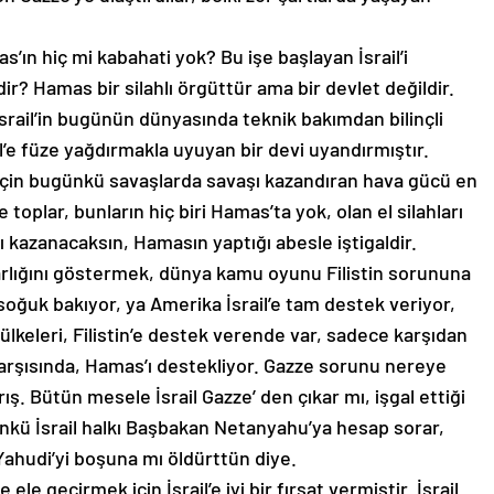
’ın hiç mi kabahati yok? Bu işe başlayan İsrail’i
r? Hamas bir silahlı örgüttür ama bir devlet değildir.
 İsrail’in bugünün dünyasında teknik bakımdan bilinçli
ail’e füze yağdırmakla uyuyan bir devi uyandırmıştır.
k için bugünkü savaşlarda savaşı kazandıran hava gücü en
 toplar, bunların hiç biri Hamas’ta yok, olan el silahları
şı kazanacaksın, Hamasın yaptığı abesle iştigaldir.
 varlığını göstermek, dünya kamu oyunu Filistin sorununa
soğuk bakıyor, ya Amerika İsrail’e tam destek veriyor,
ülkeleri, Filistin’e destek verende var, sadece karşıdan
 karşısında, Hamas’ı destekliyor. Gazze sorunu nereye
rış. Bütün mesele İsrail Gazze’ den çıkar mı, işgal ettiği
ünkü İsrail halkı Başbakan Netanyahu’ya hesap sorar,
ahudi’yi boşuna mı öldürttün diye.
 ele geçirmek için İsrail’e iyi bir fırsat vermiştir. İsrail