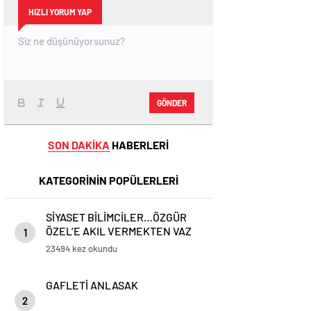
HIZLI YORUM YAP
GÖNDER
SON DAKİKA
HABERLERİ
KATEGORİNİN POPÜLERLERİ
SİYASET BİLİMCİLER…ÖZGÜR
ÖZEL’E AKIL VERMEKTEN VAZ
1
GEÇİN..
23494 kez okundu
GAFLETİ ANLASAK
2