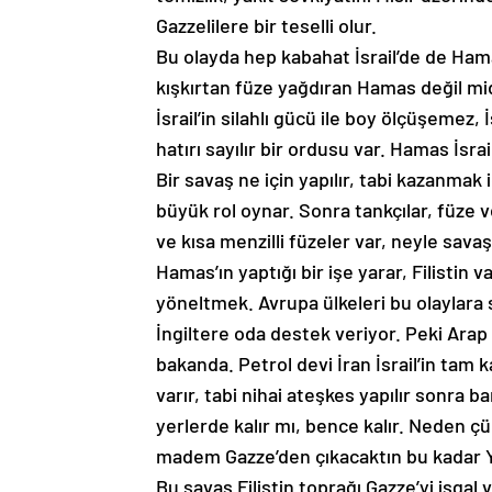
Gazzelilere bir teselli olur.
Bu olayda hep kabahat İsrail’de de Hamas
kışkırtan füze yağdıran Hamas değil midi
İsrail’in silahlı gücü ile boy ölçüşemez,
hatırı sayılır bir ordusu var. Hamas İsr
Bir savaş ne için yapılır, tabi kazanma
büyük rol oynar. Sonra tankçılar, füze ve
ve kısa menzilli füzeler var, neyle sava
Hamas’ın yaptığı bir işe yarar, Filistin
yöneltmek. Avrupa ülkeleri bu olaylara 
İngiltere oda destek veriyor. Peki Arap 
bakanda. Petrol devi İran İsrail’in tam
varır, tabi nihai ateşkes yapılır sonra ba
yerlerde kalır mı, bence kalır. Neden ç
madem Gazze’den çıkacaktın bu kadar Y
Bu savaş Filistin toprağı Gazze’yi işgal ve