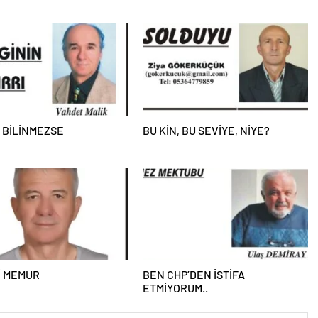
 BİLİNMEZSE
BU KİN, BU SEVİYE, NİYE?
İ MEMUR
BEN CHP’DEN İSTİFA
ETMİYORUM..