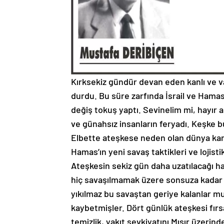
Kırksekiz gündür devan eden kanlı ve v
durdu. Bu süre zarfında İsrail ve Hamas e
değiş tokuş yaptı. Sevinelim mi, hayır 
ve günahsız insanların feryadı. Keşke
Elbette ateşkese neden olan dünya kamu
Hamas’ın yeni savaş taktikleri ve loji
Ateşkesin sekiz gün daha uzatılacağı ha
hiç savaşılmamak üzere sonsuza kadar uza
yıkılmaz bu savaştan geriye kalanlar mut
kaybetmişler. Dört günlük ateşkesi fırsa
temizlik, yakıt sevkiyatını Mısır üzerind