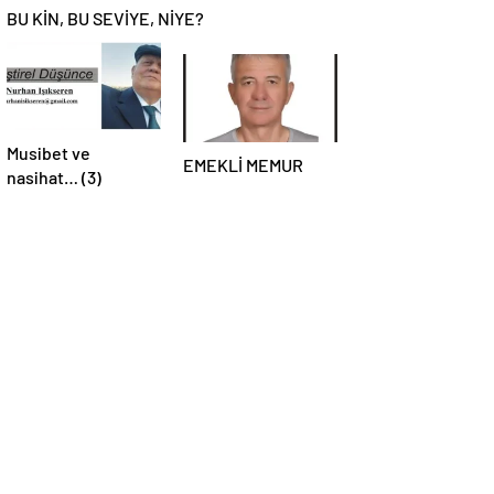
BU KİN, BU SEVİYE, NİYE?
Musibet ve
EMEKLİ MEMUR
nasihat… (3)