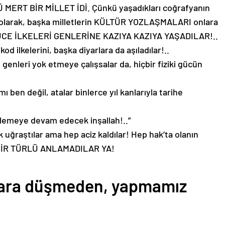
 MERT BİR MİLLET İDİ. Çünkü yaşadıkları coğrafyanın
le olarak, başka milletlerin KÜLTÜR YOZLAŞMALARI onlara
ÜCE İLKELERİ GENLERİNE KAZIYA KAZIYA YAŞADILAR!..
kod ilkelerini, başka diyarlara da aşıladılar!..
 bu genleri yok etmeye çalışsalar da, hiçbir fiziki gücün
ı ben değil, atalar binlerce yıl kanlarıyla tarihe
öylemeye devam edecek inşallah!..”
 uğraştılar ama hep aciz kaldılar! Hep hak’ta olanın
R BİR TÜRLÜ ANLAMADILAR YA!
klara düşmeden, yapmamız