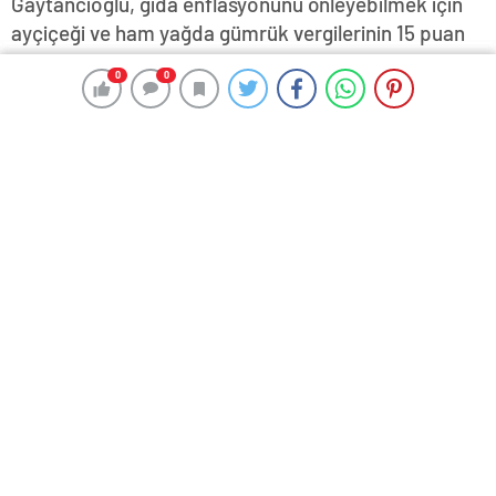
Gaytancıoğlu, gıda enflasyonunu önleyebilmek için
ayçiçeği ve ham yağda gümrük vergilerinin 15 puan
düşürüldüğünü dikkat çekerek, yine üretim yerine
0
0
0
0
ithalatın teşvik edildiğini bildirdi…
28 Ocak 2024 17:37
ABONE OL
News