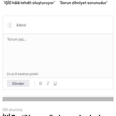
‘IŞİD hâlâ tehdit oluşturuyor’
‘Sorun zihniyet sorunudur’
En az 10 karakter gerekli
Gönder
581 okunma