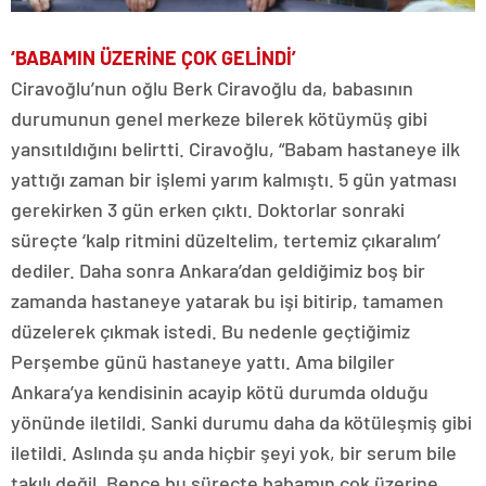
‘BABAMIN ÜZERİNE ÇOK GELİNDİ’
Ciravoğlu’nun oğlu Berk Ciravoğlu da, babasının
durumunun genel merkeze bilerek kötüymüş gibi
yansıtıldığını belirtti. Ciravoğlu, “Babam hastaneye ilk
yattığı zaman bir işlemi yarım kalmıştı. 5 gün yatması
gerekirken 3 gün erken çıktı. Doktorlar sonraki
süreçte ‘kalp ritmini düzeltelim, tertemiz çıkaralım’
dediler. Daha sonra Ankara’dan geldiğimiz boş bir
zamanda hastaneye yatarak bu işi bitirip, tamamen
düzelerek çıkmak istedi. Bu nedenle geçtiğimiz
Perşembe günü hastaneye yattı. Ama bilgiler
Ankara’ya kendisinin acayip kötü durumda olduğu
yönünde iletildi. Sanki durumu daha da kötüleşmiş gibi
iletildi. Aslında şu anda hiçbir şeyi yok, bir serum bile
takılı değil. Bence bu süreçte babamın çok üzerine