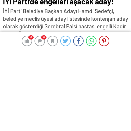
İYİ Parti’de engelleri aşacak aday!
İYİ Parti Belediye Başkan Adayı Hamdi Sedefçi,
belediye meclis üyesi aday listesinde kontenjan aday
olarak gösterdiği Serebral Palsi hastası engelli Kadir
Berke Öz'le birlikte basın toplantısı gerçekleştirdi…
0
0
0
0
Sedefçi, "Bizim, engelliler konusundaki önderimiz
Berke olacak. O, bize yol gösterecek. Biz de engelli
kardeşlerimize sahip çıkarak kentimizde engelli
insanlarımızın huzurlu ve mutlu olması için gereken
neyse gereken çabayı gösterip hizmette olacağız”
dedi…
26 Şubat 2024 18:00
ABONE OL
News