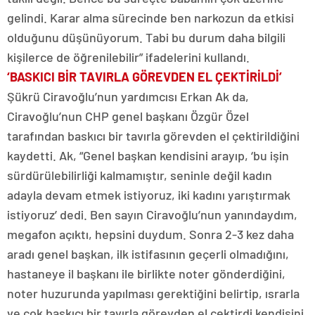
gelindi. Karar alma sürecinde ben narkozun da etkisi
olduğunu düşünüyorum. Tabi bu durum daha bilgili
kişilerce de öğrenilebilir” ifadelerini kullandı.
‘BASKICI BİR TAVIRLA GÖREVDEN EL ÇEKTİRİLDİ’
Şükrü Ciravoğlu’nun yardımcısı Erkan Ak da,
Ciravoğlu’nun CHP genel başkanı Özgür Özel
tarafından baskıcı bir tavırla görevden el çektirildiğini
kaydetti. Ak, “Genel başkan kendisini arayıp, ‘bu işin
sürdürülebilirliği kalmamıştır, seninle değil kadın
adayla devam etmek istiyoruz, iki kadını yarıştırmak
istiyoruz’ dedi. Ben sayın Ciravoğlu’nun yanındaydım,
megafon açıktı, hepsini duydum. Sonra 2-3 kez daha
aradı genel başkan, ilk istifasının geçerli olmadığını,
hastaneye il başkanı ile birlikte noter gönderdiğini,
noter huzurunda yapılması gerektiğini belirtip, ısrarla
ve çok baskıcı bir tavırla görevden el çektirdi kendisini.