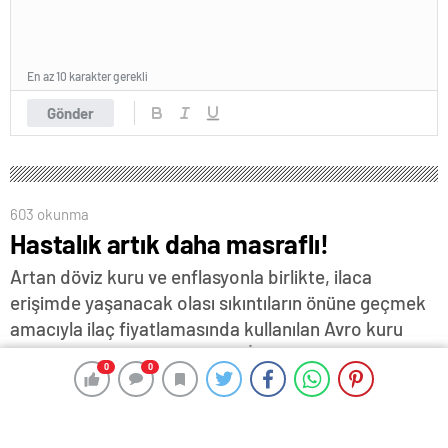
En az 10 karakter gerekli
Gönder
603 okunma
Hastalık artık daha masraflı!
Artan döviz kuru ve enflasyonla birlikte, ilaca
erişimde yaşanacak olası sıkıntıların önüne geçmek
amacıyla ilaç fiyatlamasında kullanılan Avro kuru
yüzde 25 oranında arttırıldı… İlaç kurunda bu yıl
0
0
0
0
ikinci kez artış yapıldığına dikkat çeken Edirne
Eczacı Odası Başkanı Gürkan Kılıçcıgil, "Bu ilaç
firmaları açısından olmazsa olmaz bir konuydu, bunu