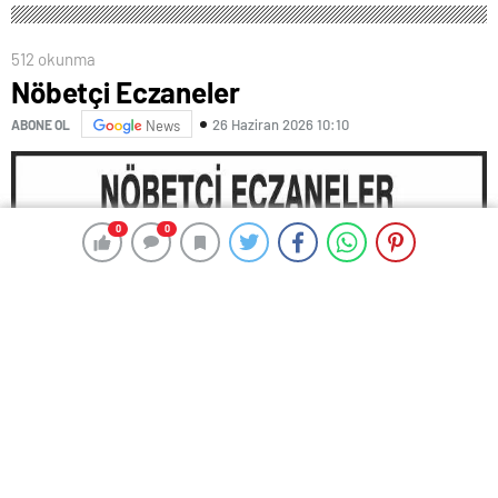
512 okunma
Nöbetçi Eczaneler
26 Haziran 2026 10:10
ABONE OL
News
0
0
0
0