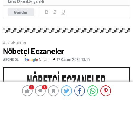
En az 10 karakter gerekli
Gönder
357 okunma
Nöbetçi Eczaneler
17 Kasım 2023 10:27
ABONE OL
News
0
0
0
0