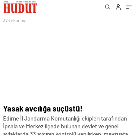
373 okunma
Yasak avcılığa suçüstü!
Edirne İl Jandarma Komutanlığı ekipleri tarafından
İpsala ve Merkez ilçede bulunan devlet ve genel
avlaklarda 33 avcının kontrolü yapılırken, mevzuata