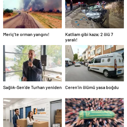
Meriç’te orman yangını!
Katliam gibi kaza; 2 ölü 7
yaralı!
Sağlık-Sen’de Turhan yeniden
Ceren’in ölümü yasa boğdu