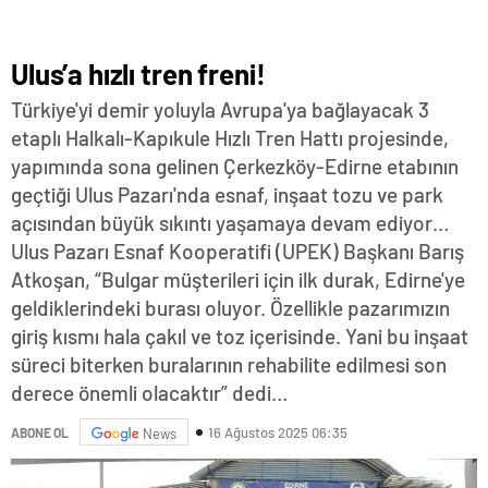
Ulus’a hızlı tren freni!
Türkiye'yi demir yoluyla Avrupa'ya bağlayacak 3
etaplı Halkalı-Kapıkule Hızlı Tren Hattı projesinde,
yapımında sona gelinen Çerkezköy-Edirne etabının
geçtiği Ulus Pazarı'nda esnaf, inşaat tozu ve park
açısından büyük sıkıntı yaşamaya devam ediyor…
Ulus Pazarı Esnaf Kooperatifi (UPEK) Başkanı Barış
Atkoşan, “Bulgar müşterileri için ilk durak, Edirne'ye
geldiklerindeki burası oluyor. Özellikle pazarımızın
giriş kısmı hala çakıl ve toz içerisinde. Yani bu inşaat
süreci biterken buralarının rehabilite edilmesi son
derece önemli olacaktır” dedi…
16 Ağustos 2025 06:35
ABONE OL
News