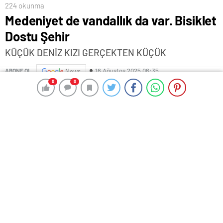
224 okunma
Medeniyet de vandallık da var. Bisiklet
Dostu Şehir
KÜÇÜK DENİZ KIZI GERÇEKTEN KÜÇÜK
16 Ağustos 2025 06:35
ABONE OL
News
0
0
0
0