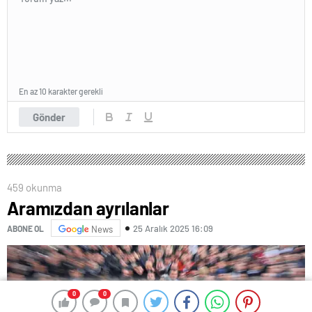
En az 10 karakter gerekli
Gönder
459 okunma
Aramızdan ayrılanlar
25 Aralık 2025 16:09
ABONE OL
News
0
0
0
0