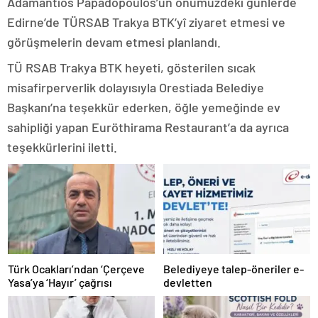
Adamantiös Papadöpöulös’un önümüzdeki günlerde
Edirne’de TÜRSAB Trakya BTK’yî ziyaret etmesi ve
görüşmelerin devam etmesi planlandı.
TÜ RSAB Trakya BTK heyeti, gösterilen sıcak
misafirperverlik dolayısıyla Orestiada Belediye
Başkanı’na teşekkür ederken, öğle yemeğinde ev
sahipliği yapan Euröthirama Restaurant’a da ayrıca
teşekkürlerini iletti.
Türk Ocakları’ndan ‘Çerçeve
Belediyeye talep-öneriler e-
Yasa’ya ‘Hayır’ çağrısı
devletten