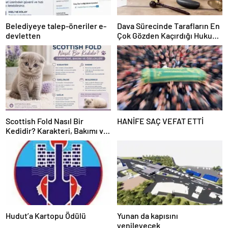
Belediyeye talep-öneriler e-
Dava Sürecinde Tarafların En
devletten
Çok Gözden Kaçırdığı Hukuki
Ayrıntılar
Scottish Fold Nasıl Bir
HANİFE SAÇ VEFAT ETTİ
Kedidir? Karakteri, Bakımı ve
Özellikleri
Hudut’a Kartopu Ödülü
Yunan da kapısını
yenileyecek