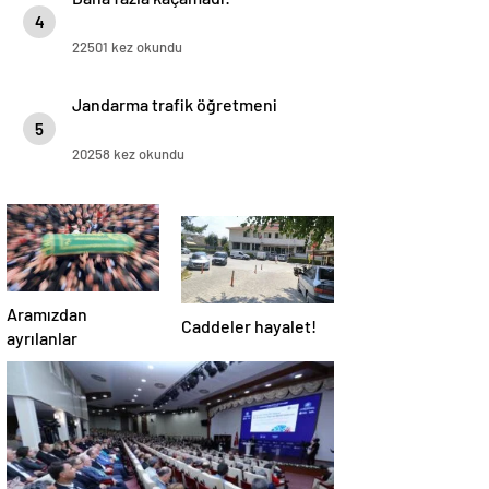
4
22501 kez okundu
Jandarma trafik öğretmeni
5
20258 kez okundu
Aramızdan
Caddeler hayalet!
ayrılanlar