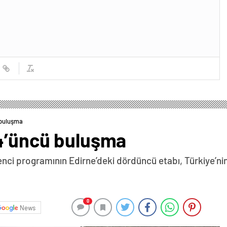
 buluşma
 4’üncü buluşma
nci programının Edirne’deki dördüncü etabı, Türkiye’nin 
0
News