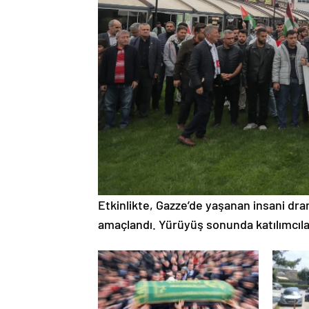
Etkinlikte, Gazze’de yaşanan insani dra
amaçlandı. Yürüyüş sonunda katılımcıla