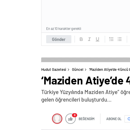
En az 10 karakter gerekli
Gönder
Hudut Gazetesi
Güncel
‘Maziden Atiye’de 4’üncü
‘Maziden Atiye’de
Türkiye Yüzyılında Maziden Atiye” öğre
gelen öğrencileri buluşturdu…
0
BEĞENDİM
ABONE OL