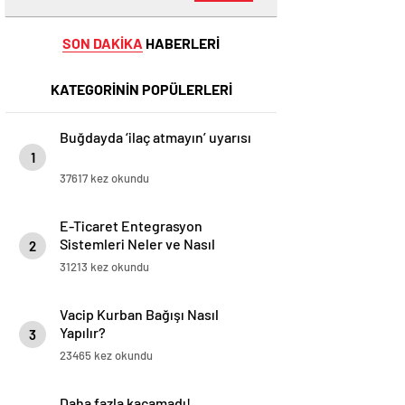
SON DAKİKA
HABERLERİ
KATEGORİNİN POPÜLERLERİ
Buğdayda ‘ilaç atmayın’ uyarısı
1
37617 kez okundu
E-Ticaret Entegrasyon
Sistemleri Neler ve Nasıl
2
Yapılır?
31213 kez okundu
Vacip Kurban Bağışı Nasıl
Yapılır?
3
23465 kez okundu
Daha fazla kaçamadı!