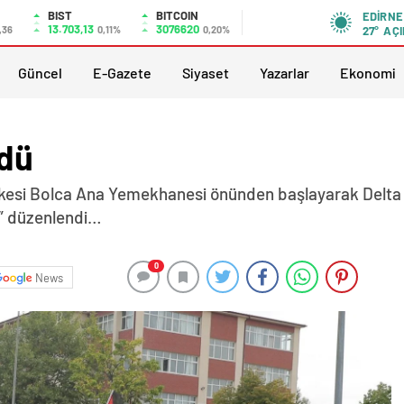
BIST
BITCOIN
EDIRNE
13.703,13
3076620
,36
0,11%
0,20%
27°
AÇI
Güncel
E-Gazete
Siyaset
Yazarlar
Ekonomi
üdü
eşkesi Bolca Ana Yemekhanesi önünden başlayarak Delt
ü” düzenlendi…
0
News