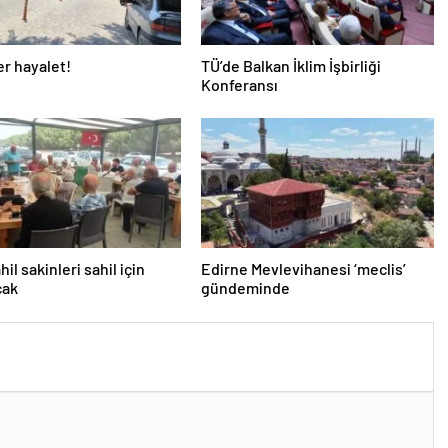
r hayalet!
TÜ’de Balkan İklim İşbirliği
Konferansı
il sakinleri sahil için
Edirne Mevlevihanesi ‘meclis’
cak
gündeminde