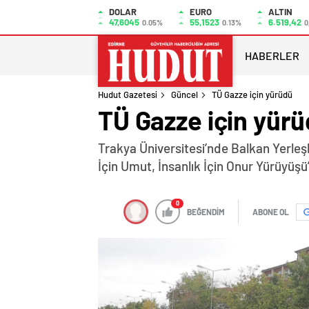
DOLAR
EURO
ALTIN
47,6045
55,1523
6.519,42
0.05%
0.13%
0
HABERLER
Hudut Gazetesi
Güncel
TÜ Gazze için yürüdü
TÜ Gazze için yür
Trakya Üniversitesi’nde Balkan Yerl
İçin Umut, İnsanlık İçin Onur Yürüyüş
0
BEĞENDİM
ABONE OL