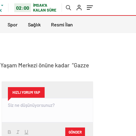
İMSAK'A
02:00
KALAN SÜRE
K
Spor
Sağlık
Resmi İlan
a Yaşam Merkezi önüne kadar “Gazze
HIZLI YORUM YAP
GÖNDER