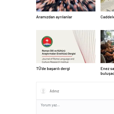
Aramızdan ayrılanlar
Caddele
TÜ’de başarılı dergi
Enez sah
buluşa