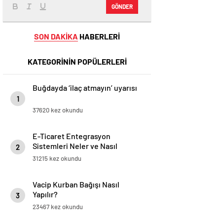
GÖNDER
SON DAKİKA
HABERLERİ
KATEGORİNİN POPÜLERLERİ
Buğdayda ‘ilaç atmayın’ uyarısı
1
37620 kez okundu
E-Ticaret Entegrasyon
Sistemleri Neler ve Nasıl
2
Yapılır?
31215 kez okundu
Vacip Kurban Bağışı Nasıl
Yapılır?
3
23467 kez okundu