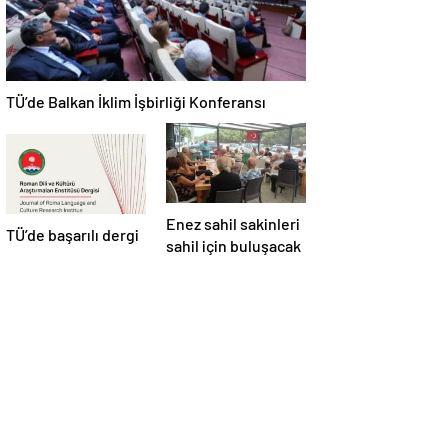
TÜ’de Balkan İklim İşbirliği Konferansı
Enez sahil sakinleri
TÜ’de başarılı dergi
sahil için buluşacak