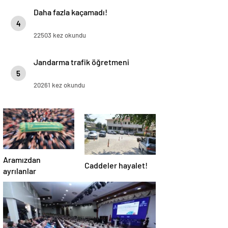
Daha fazla kaçamadı!
4
22503 kez okundu
Jandarma trafik öğretmeni
5
20261 kez okundu
Aramızdan
Caddeler hayalet!
ayrılanlar