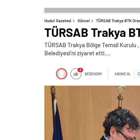
Hudut Gazetesi
Güncel
TÜRSAB Trakya BTK Ores
TÜRSAB Trakya BT
TÜRSAB Trakya Bölge Temsil Kurulu , Y
Belediyesi’ni ziyaret etti….
0
BEĞENDİM
ABONE OL