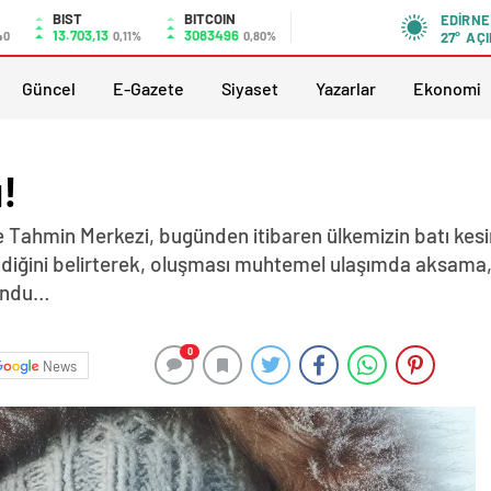
BIST
BITCOIN
EDIRNE
13.703,13
3083496
40
0,11%
0,80%
27°
AÇI
Güncel
E-Gazete
Siyaset
Yazarlar
Ekonomi
!
e Tahmin Merkezi, bugünden itibaren ülkemizin batı kesi
endiğini belirterek, oluşması muhtemel ulaşımda aksama, 
undu…
0
News