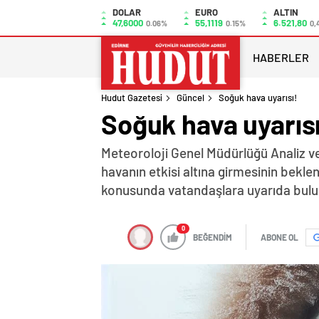
DOLAR
EURO
ALTIN
47,6000
55,1119
6.521,80
0.06%
0.15%
0,
HABERLER
Hudut Gazetesi
Güncel
Soğuk hava uyarısı!
Soğuk hava uyarısı
Meteoroloji Genel Müdürlüğü Analiz v
havanın etkisi altına girmesinin bekl
konusunda vatandaşlara uyarıda bul
0
BEĞENDİM
ABONE OL