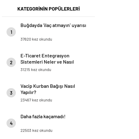
KATEGORİNİN POPÜLERLERİ
Buğdayda ‘ilaç atmayın’ uyarısı
1
37620 kez okundu
E-Ticaret Entegrasyon
Sistemleri Neler ve Nasıl
2
Yapılır?
31215 kez okundu
Vacip Kurban Bağışı Nasıl
Yapılır?
3
23467 kez okundu
Daha fazla kaçamadı!
4
22503 kez okundu