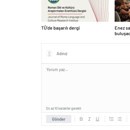
TÜ’de başarılı dergi
Enez sah
buluşa
En az 10 karakter gerekli
Gönder