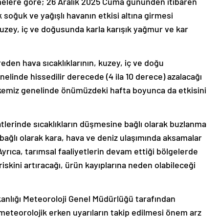
melere göre; 26 Aralık 2025 Cuma gününden itibaren
 soğuk ve yağışlı havanın etkisi altına girmesi
kuzey, iç ve doğusunda karla karışık yağmur ve kar
den hava sıcaklıklarının, kuzey, iç ve doğu
elinde hissedilir derecede (4 ila 10 derece) azalacağı
kemiz genelinde önümüzdeki hafta boyunca da etkisini
tlerinde sıcaklıkların düşmesine bağlı olarak buzlanma
 bağlı olarak kara, hava ve deniz ulaşımında aksamalar
yrıca, tarımsal faaliyetlerin devam ettiği bölgelerde
riskini artıracağı, ürün kayıplarına neden olabileceği
akanlığı Meteoroloji Genel Müdürlüğü tarafından
meteorolojik erken uyarıların takip edilmesi önem arz