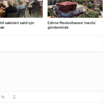
il sakinleri sahil için
Edirne Mevlevihanesi ‘meclis’
cak
gündeminde