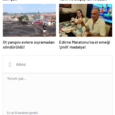
Keşfedin
Ot yangını evlere sıçramadan
Edirne Maratonu’na el emeği
söndürüldü!
‘çinili’ madalya!
En az 10 karakter gerekli