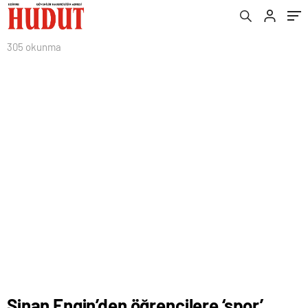
305 okunma
Sinan Engin’den öğrencilere ‘spor’