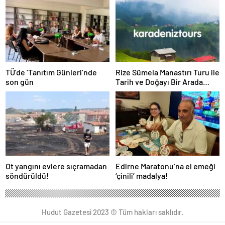
TÜ’de ‘Tanıtım Günleri’nde
Rize Sümela Manastırı Turu ile
son gün
Tarih ve Doğayı Bir Arada
Keşfedin
Ot yangını evlere sıçramadan
Edirne Maratonu’na el emeği
söndürüldü!
‘çinili’ madalya!
Hudut Gazetesi 2023 © Tüm hakları saklıdır.