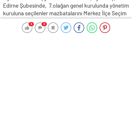
Edirne Şubesinde, 7.olağan genel kurulunda yönetim
kuruluna seçilenler mazbatalarını Merkez İlçe Seçim
Kurulu Müdürü Sevil Cellek'ten aldı…
0
0
0
0
17 Mayıs 2024 16:20
ABONE OL
News