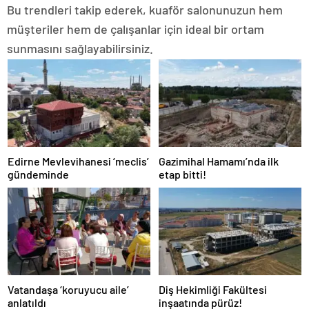
Bu trendleri takip ederek, kuaför salonunuzun hem
müşteriler hem de çalışanlar için ideal bir ortam
sunmasını sağlayabilirsiniz.
Edirne Mevlevihanesi ‘meclis’
Gazimihal Hamamı’nda ilk
gündeminde
etap bitti!
Vatandaşa ‘koruyucu aile’
Diş Hekimliği Fakültesi
anlatıldı
inşaatında pürüz!