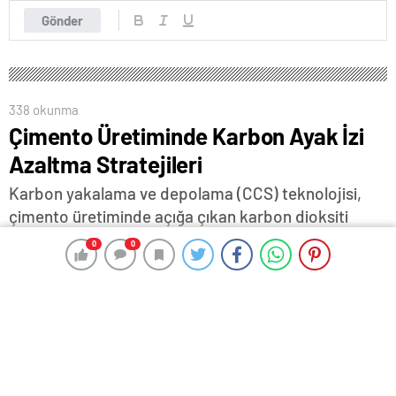
Gönder
338 okunma
Çimento Üretiminde Karbon Ayak İzi
Azaltma Stratejileri
Karbon yakalama ve depolama (CCS) teknolojisi,
çimento üretiminde açığa çıkan karbon dioksiti
atmosfere salınmadan önce yakalayarak
0
0
0
0
depolamayı hedefleyen yenilikçi bir yöntemdir.
23 Eylül 2024 14:14
ABONE OL
News