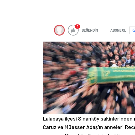
0
BEĞENDİM
ABONE OL
Lalapaşa ilçesi Sinanköy sakinlerind
Caruz ve Müesser Adaş’ın anneleri Rec