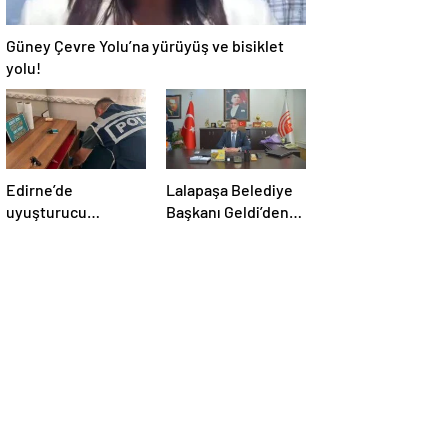
Güney Çevre Yolu’na yürüyüş ve bisiklet
yolu!
Edirne’de
Lalapaşa Belediye
uyuşturucu
Başkanı Geldi’den
operasyonu
klima yanıtı!