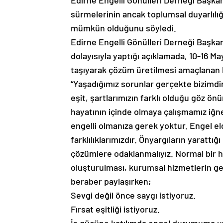
Edirne Engelli Gönülleri Derneği Başkanı
sürmelerinin ancak toplumsal duyarlılığ
mümkün olduğunu söyledi.
Edirne Engelli Gönülleri Derneği Başkanı
dolayısıyla yaptığı açıklamada, 10-16 M
taşıyarak çözüm üretilmesi amaçlanan bi
“Yaşadığımız sorunlar gerçekte bizimdir
eşit, şartlarımızın farklı olduğu göz ö
hayatının içinde olmaya çalışmamız iğn
engelli olmanıza gerek yoktur. Engel eld
farklılıklarımızdır. Önyargıların yarattığ
çözümlere odaklanmalıyız. Normal bir h
oluşturulması, kurumsal hizmetlerin ge
beraber paylaşırken;
Sevgi değil önce saygı istiyoruz.
Fırsat eşitliği istiyoruz.