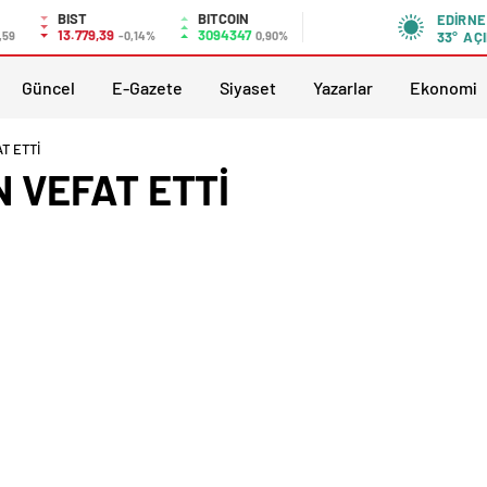
BIST
BITCOIN
EDIRNE
13.779,39
3094347
,59
-0,14%
0,90%
33°
AÇI
Güncel
E-Gazete
Siyaset
Yazarlar
Ekonomi
T ETTİ
 VEFAT ETTİ