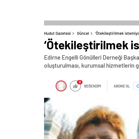
Hudut Gazetesi
Güncel
‘Ötekileştirilmek istemiy
‘Ötekileştirilmek i
Edirne Engelli Gönülleri Derneği Başkan
oluşturulması, kurumsal hizmetlerin g
0
BEĞENDİM
ABONE OL