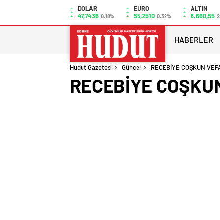
DOLAR
EURO
ALTIN
47,7436
55,2510
6.660,55
0.18%
0.32%
2
HABERLER
Hudut Gazetesi
Güncel
RECEBİYE COŞKUN VEFA
RECEBİYE COŞKUN