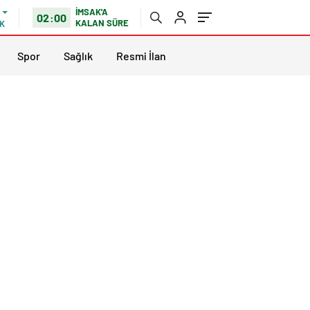
İMSAK'A
02:00
KALAN SÜRE
K
Spor
Sağlık
Resmi İlan