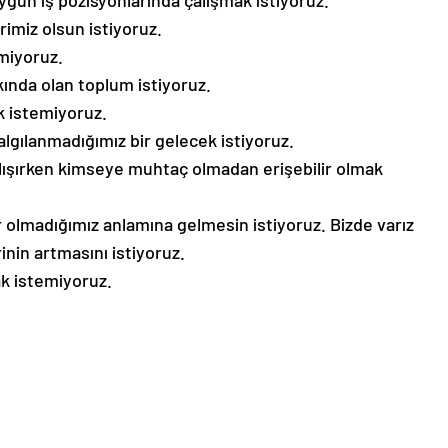
un iş pozisyonlarında çalışmak istiyoruz.
rimiz olsun istiyoruz.
miyoruz.
kında olan toplum istiyoruz.
 istemiyoruz.
lgılanmadığımız bir gelecek istiyoruz.
lışırken kimseye muhtaç olmadan erişebilir olmak
r olmadığımız anlamına gelmesin istiyoruz. Bizde varız
inin artmasını istiyoruz.
ak istemiyoruz.
 Serpil Erkenciler, yaptığı basın açıklamasının altına
in isimli engelli bir vatandaşın duygu ve düşüncelerini
kat çekti. Cüneyt Çetin şunları söylüyor: