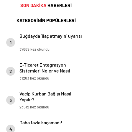
SON DAKİKA
HABERLERİ
KATEGORİNİN POPÜLERLERİ
Buğdayda ‘ilaç atmayın’ uyarısı
1
37669 kez okundu
E-Ticaret Entegrasyon
Sistemleri Neler ve Nasıl
2
Yapılır?
31263 kez okundu
Vacip Kurban Bağışı Nasıl
Yapılır?
3
23512 kez okundu
Daha fazla kaçamadı!
4