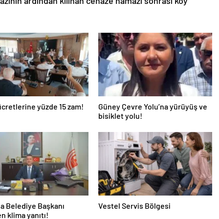
zının ardından kılınan cenaze namazı sonrası köy
ücretlerine yüzde 15 zam!
Güney Çevre Yolu’na yürüyüş ve
bisiklet yolu!
a Belediye Başkanı
Vestel Servis Bölgesi
en klima yanıtı!