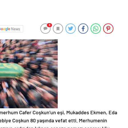
0
News
en merhum Cafer Coşkun’un eşi, Mukaddes Ekmen, Eda
ebiye Coşkun 80 yaşında vefat etti. Merhumenin