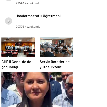
22543 kez okundu
Jandarma trafik öğretmeni
5
20303 kez okundu
CHP İl Genel’de de
Servis ücretlerine
çoğunluğu
yüzde 15 zam!
kaybetti!