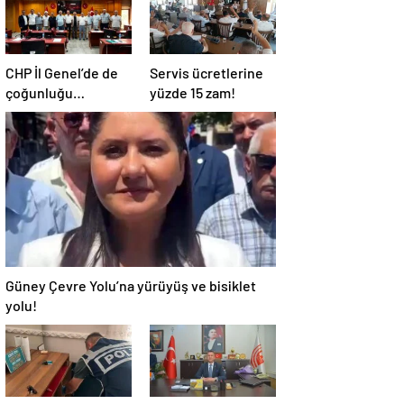
CHP İl Genel’de de
Servis ücretlerine
çoğunluğu
yüzde 15 zam!
kaybetti!
Güney Çevre Yolu’na yürüyüş ve bisiklet
yolu!