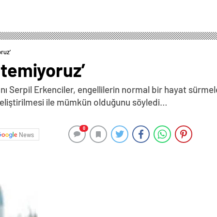
oruz’
stemiyoruz’
ı Serpil Erkenciler, engellilerin normal bir hayat sürmel
eliştirilmesi ile mümkün olduğunu söyledi…
0
News