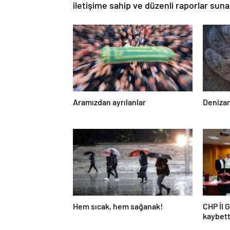
iletişime sahip ve düzenli raporlar suna
Aramızdan ayrılanlar
Denizan
Hem sıcak, hem sağanak!
CHP İl 
kaybett