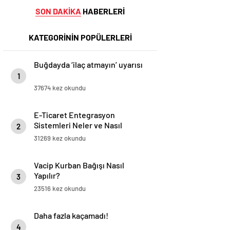
SON DAKİKA
HABERLERİ
KATEGORİNİN POPÜLERLERİ
Buğdayda ‘ilaç atmayın’ uyarısı
1
37674 kez okundu
E-Ticaret Entegrasyon
Sistemleri Neler ve Nasıl
2
Yapılır?
31269 kez okundu
Vacip Kurban Bağışı Nasıl
Yapılır?
3
23516 kez okundu
Daha fazla kaçamadı!
4