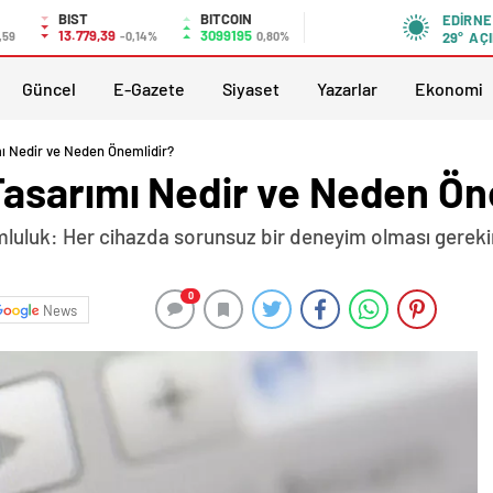
BIST
BITCOIN
EDIRNE
13.779,39
3099195
,59
-0,14%
0,80%
29°
AÇI
Güncel
E-Gazete
Siyaset
Yazarlar
Ekonomi
ı Nedir ve Neden Önemlidir?
asarımı Nedir ve Neden Ön
mluluk: Her cihazda sorunsuz bir deneyim olması gereki
0
News