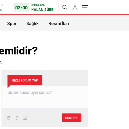
İMSAK'A
02:00
KALAN SÜRE
K
Spor
Sağlık
Resmi İlan
emlidir?
r.
HIZLI YORUM YAP
GÖNDER