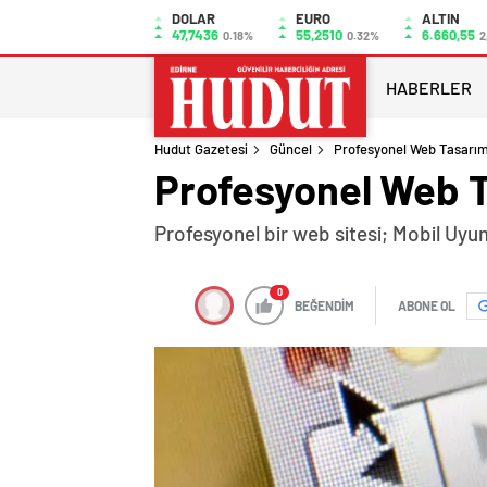
DOLAR
EURO
ALTIN
47,7436
55,2510
6.660,55
0.18%
0.32%
2
HABERLER
Hudut Gazetesi
Güncel
Profesyonel Web Tasarım
Profesyonel Web T
Profesyonel bir web sitesi; Mobil Uyu
0
BEĞENDİM
ABONE OL