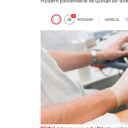
Modern yöntemlerle ve uzman bir dokto
0
BEĞENDİM
ABONE OL