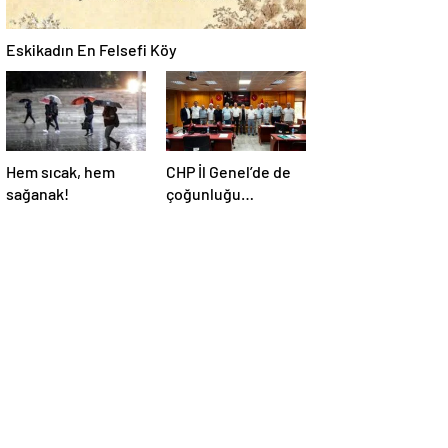
Eskikadın En Felsefi Köy
Hem sıcak, hem
CHP İl Genel’de de
sağanak!
çoğunluğu
kaybetti!