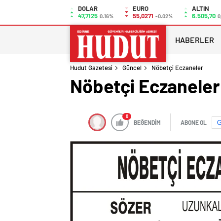
DOLAR
EURO
ALTIN
47,7125
55,0271
6.505,70
0.16%
-0.02%
0
HABERLER
Hudut Gazetesi
Güncel
Nöbetçi Eczaneler
Nöbetçi Eczaneler
0
BEĞENDİM
ABONE OL