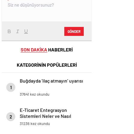
GÖNDER
SON DAKİKA
HABERLERİ
KATEGORİNİN POPÜLERLERİ
Buğdayda ‘ilaç atmayın’ uyarısı
1
37641 kez okundu
E-Ticaret Entegrasyon
Sistemleri Neler ve Nasıl
2
Yapılır?
31236 kez okundu