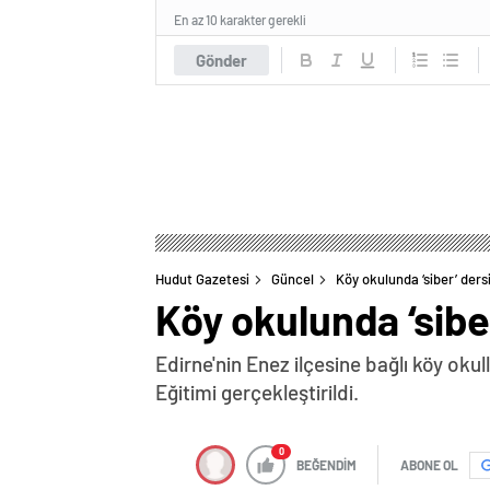
En az 10 karakter gerekli
Gönder
Hudut Gazetesi
Güncel
Köy okulunda ‘siber’ ders
Köy okulunda ‘sibe
Edirne'nin Enez ilçesine bağlı köy oku
Eğitimi gerçekleştirildi.
0
BEĞENDİM
ABONE OL