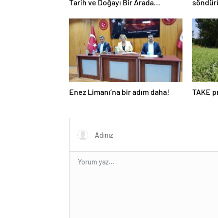
Tarih ve Doğayı Bir Arada
söndür
Keşfedin
Enez Limanı’na bir adım daha!
TAKE pr