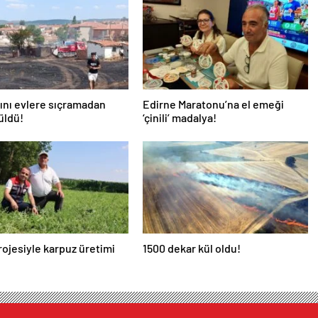
ını evlere sıçramadan
Edirne Maratonu’na el emeği
üldü!
‘çinili’ madalya!
ojesiyle karpuz üretimi
1500 dekar kül oldu!