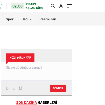
İMSAK'A
02:00
KALAN SÜRE
K
Spor
Sağlık
Resmi İlan
HIZLI YORUM YAP
GÖNDER
SON DAKİKA
HABERLERİ