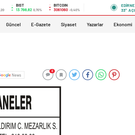
BIST
BITCOIN
EDIRNE
13.798,82
3061060
,20
0,70%
-0,40%
33°
AÇI
Güncel
E-Gazete
Siyaset
Yazarlar
Ekonomi
0
News