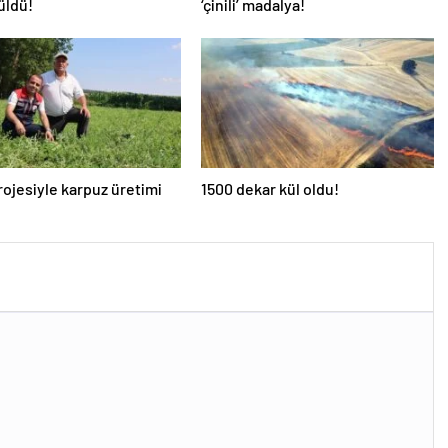
üldü!
‘çinili’ madalya!
ojesiyle karpuz üretimi
1500 dekar kül oldu!