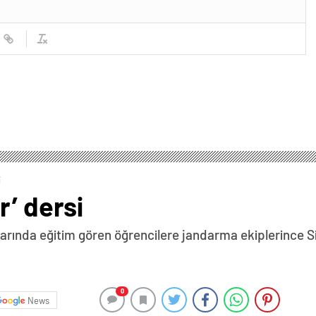
i
r’ dersi
llarında eğitim gören öğrencilere jandarma ekiplerince S
0
News