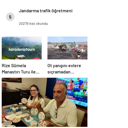
Jandarma trafik öğretmeni
5
20279 kez okundu
Rize Sümela
Ot yangını evlere
Manastırı Turu ile
sıçramadan
Tarih ve Doğayı Bir
söndürüldü!
Arada Keşfedin