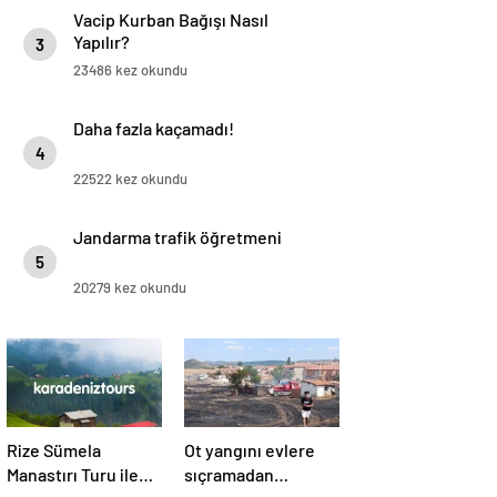
Vacip Kurban Bağışı Nasıl
Yapılır?
3
23486 kez okundu
Daha fazla kaçamadı!
4
22522 kez okundu
Jandarma trafik öğretmeni
5
20279 kez okundu
Rize Sümela
Ot yangını evlere
Manastırı Turu ile
sıçramadan