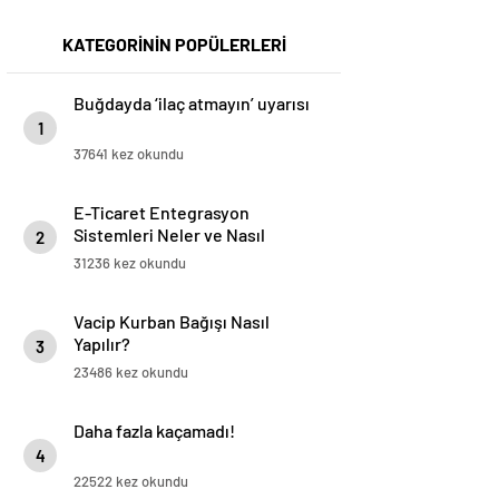
KATEGORİNİN POPÜLERLERİ
Buğdayda ‘ilaç atmayın’ uyarısı
1
37641 kez okundu
E-Ticaret Entegrasyon
Sistemleri Neler ve Nasıl
2
Yapılır?
31236 kez okundu
Vacip Kurban Bağışı Nasıl
Yapılır?
3
23486 kez okundu
Daha fazla kaçamadı!
4
22522 kez okundu