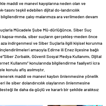
likle maddi ve manevi kayıplarına neden olan ve
-tasını teşkil edebilen dijital do-landırıcılık
k bilgilendirme çalış-malarımıza ara verilmeden devam
Suçlarla Mücadele Şube Mü-dürlüğünce, Siber Suç
leri kapsa-mında, siber suçların gerçekleş-meden önce
za indirgenmesi ve Siber Suçlarla ilgili kişisel korunma
nçlendirilmeleri amacıyla Edirne ili Enez ilçesine bağlı
e“Siber Zorbalık, Güvenli Sosyal Medya Kullanımı, Dijital
ernet Kullanımı” konularında bilgilendirme faaliyeti icra
le konulu afiş asılmıştır.
gellenerek maddi ve manevi kaybın önlenmesine yönelik
eri ile siber dolandırıcılık olaylarının önlenmesine
esteği ile daha da güçlü ve kararlı bir şekilde aralıksız