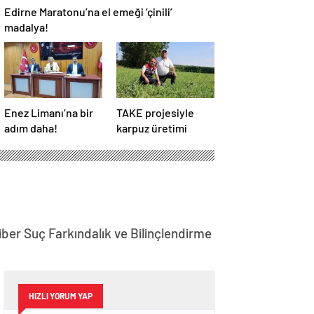
Edirne Maratonu’na el emeği ‘çinili’
madalya!
Enez Limanı’na bir
TAKE projesiyle
adım daha!
karpuz üretimi
iber Suç Farkındalık ve Bilinçlendirme
HIZLI YORUM YAP