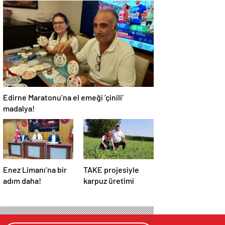
Tarih ve Doğayı Bir
söndürüldü!
Arada Keşfedin
Edirne Maratonu’na el emeği ‘çinili’
madalya!
Enez Limanı’na bir
TAKE projesiyle
adım daha!
karpuz üretimi