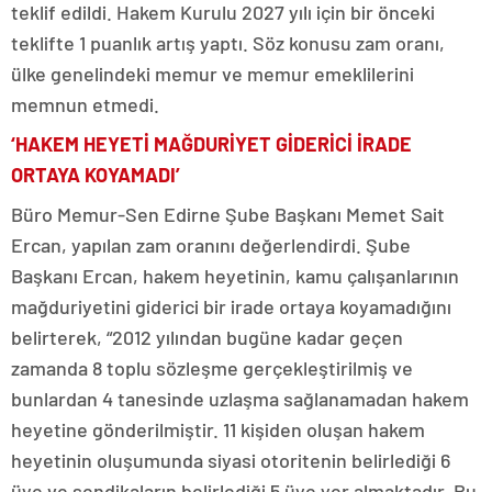
teklif edildi. Hakem Kurulu 2027 yılı için bir önceki
teklifte 1 puanlık artış yaptı. Söz konusu zam oranı,
ülke genelindeki memur ve memur emeklilerini
memnun etmedi.
‘HAKEM HEYETİ MAĞDURİYET GİDERİCİ İRADE
ORTAYA KOYAMADI’
Büro Memur-Sen Edirne Şube Başkanı Memet Sait
Ercan, yapılan zam oranını değerlendirdi. Şube
Başkanı Ercan, hakem heyetinin, kamu çalışanlarının
mağduriyetini giderici bir irade ortaya koyamadığını
belirterek, “2012 yılından bugüne kadar geçen
zamanda 8 toplu sözleşme gerçekleştirilmiş ve
bunlardan 4 tanesinde uzlaşma sağlanamadan hakem
heyetine gönderilmiştir. 11 kişiden oluşan hakem
heyetinin oluşumunda siyasi otoritenin belirlediği 6
üye ve sendikaların belirlediği 5 üye yer almaktadır. Bu