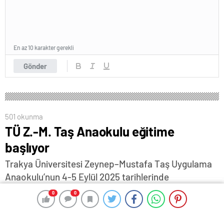
En az 10 karakter gerekli
Gönder
501 okunma
TÜ Z.-M. Taş Anaokulu eğitime
başlıyor
Trakya Üniversitesi Zeynep–Mustafa Taş Uygulama
Anaokulu’nun 4-5 Eylül 2025 tarihlerinde
gerçekleştirilecek olan oryantasyon programının
0
0
0
0
ardından 8 Eylül 2025 tarihinde eğitim-öğretime
başlayacağı bildirildi…