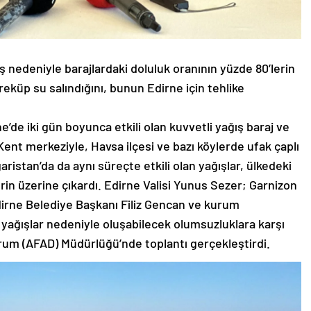
ş nedeniyle barajlardaki doluluk oranının yüzde 80’lerin
reküp su salındığını, bunun Edirne için tehlike
e’de iki gün boyunca etkili olan kuvvetli yağış baraj ve
Kent merkeziyle, Havsa ilçesi ve bazı köylerde ufak çaplı
aristan’da da aynı süreçte etkili olan yağışlar, ülkedeki
erin üzerine çıkardı. Edirne Valisi Yunus Sezer; Garnizon
rne Belediye Başkanı Filiz Gencan ve kurum
yağışlar nedeniyle oluşabilecek olumsuzluklara karşı
 Durum (AFAD) Müdürlüğü’nde toplantı gerçekleştirdi.