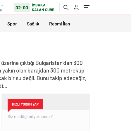
İMSAK'A
02:00
KALAN SÜRE
K
Spor
Sağlık
Resmi İlan
n üzerine çıktığı Bulgaristan’dan 300
 en yakın olan barajdan 300 metreküp
acak bir su değil. Bunu takip edeceğiz,
edi…
HIZLI YORUM YAP