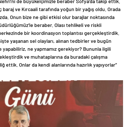
ehri’ni de büyükelçimizle beraber Sofya’da takip ettik.
 baraj ve Kırcaali tarafında yoğun bir yağış oldu. Orada
a. Onun bize ne gibi etkisi olur barajlar noktasında
dürlüğümüz’le beraber. Olası tehlikeli ve riskli
erkezinde bir koordinasyon toplantısı gerçekleştirdik.
şte yaşanan sel olayları, alınan tedbirler ve bugün
ne yapabiliriz, ne yapmamız gerekiyor? Bununla ilgili
rçekleştirdik ve muhataplarına da buradaki çalışma
ğ ettik. Onlar da kendi alanlarında hazırlık yapıyorlar”