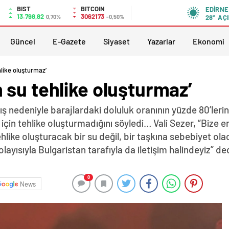
BIST
BITCOIN
EDIRNE
13.798,82
3062173
0,70%
-0,50%
28°
AÇI
Güncel
E-Gazete
Siyaset
Yazarlar
Ekonomi
like oluşturmaz’
 su tehlike oluşturmaz’
ğış nedeniyle barajlardaki doluluk oranının yüzde 80’leri
 için tehlike oluşturmadığını söyledi… Vali Sezer, “Bize
tehlike oluşturacak bir su değil, bir taşkına sebebiyet ol
yısıyla Bulgaristan tarafıyla da iletişim halindeyiz” d
0
News