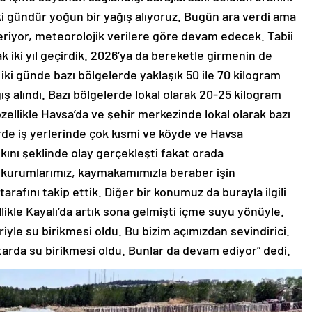
iki gündür yoğun bir yağış alıyoruz. Bugün ara verdi ama
eriyor, meteorolojik verilere göre devam edecek. Tabii
k iki yıl geçirdik. 2026’ya da bereketle girmenin de
 iki günde bazı bölgelerde yaklaşık 50 ile 70 kilogram
ş alındı. Bazı bölgelerde lokal olarak 20-25 kilogram
 özellikle Havsa’da ve şehir merkezinde lokal olarak bazı
de iş yerlerinde çok kısmi ve köyde ve Havsa
kını şeklinde olay gerçekleşti fakat orada
 kurumlarımız, kaymakamımızla beraber işin
tarafını takip ettik. Diğer bir konumuz da burayla ilgili
llikle Kayalı’da artık sona gelmişti içme suyu yönüyle.
iyle su birikmesi oldu. Bu bizim açımızdan sevindirici.
tarda su birikmesi oldu. Bunlar da devam ediyor” dedi.