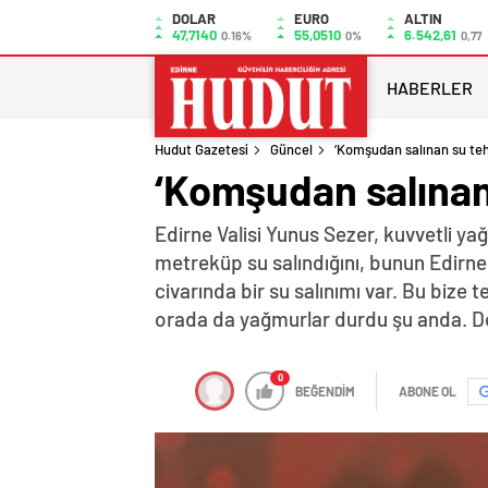
DOLAR
EURO
ALTIN
47,7140
55,0510
6.542,61
0.16%
0%
0,77
HABERLER
Hudut Gazetesi
Güncel
‘Komşudan salınan su teh
‘Komşudan salınan
Edirne Valisi Yunus Sezer, kuvvetli ya
metreküp su salındığını, bunun Edirne
civarında bir su salınımı var. Bu bize 
orada da yağmurlar durdu şu anda. Dola
0
BEĞENDİM
ABONE OL