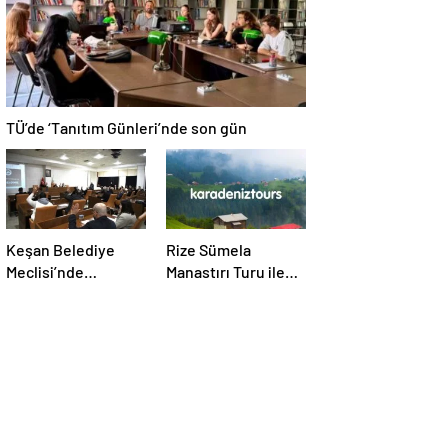
TÜ’de ‘Tanıtım Günleri’nde son gün
Keşan Belediye
Rize Sümela
Meclisi’nde
Manastırı Turu ile
olağanüstü toplantı
Tarih ve Doğayı Bir
Arada Keşfedin