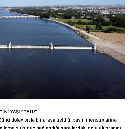
CİNİ YAŞIYORUZ’
Günü dolayısıyla bir araya geldiği basın mensuplarına,
e içme suyunun sağlandığı barajlardaki doluluk oranını