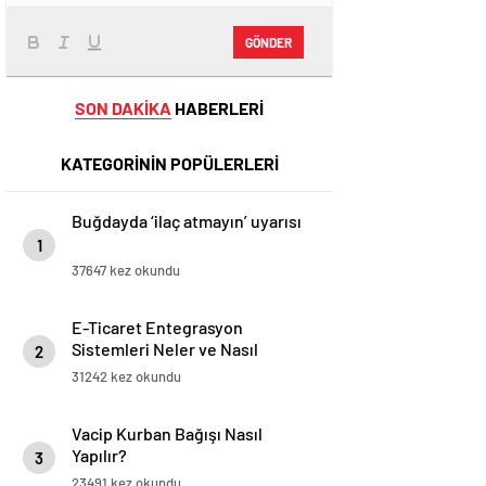
GÖNDER
SON DAKİKA
HABERLERİ
KATEGORİNİN POPÜLERLERİ
Buğdayda ‘ilaç atmayın’ uyarısı
1
37647 kez okundu
E-Ticaret Entegrasyon
Sistemleri Neler ve Nasıl
2
Yapılır?
31242 kez okundu
Vacip Kurban Bağışı Nasıl
Yapılır?
3
23491 kez okundu