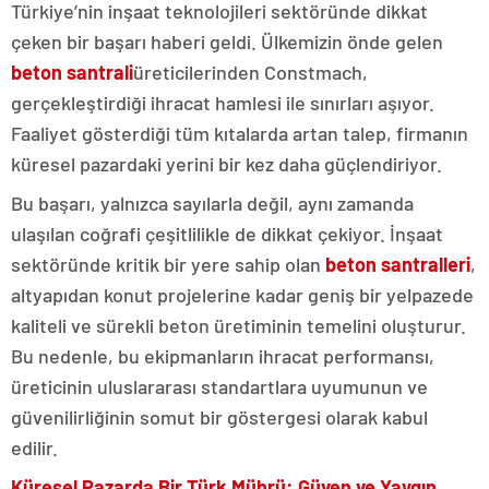
Türkiye’nin inşaat teknolojileri sektöründe dikkat
çeken bir başarı haberi geldi. Ülkemizin önde gelen
beton santrali
üreticilerinden Constmach,
gerçekleştirdiği ihracat hamlesi ile sınırları aşıyor.
Faaliyet gösterdiği tüm kıtalarda artan talep, firmanın
küresel pazardaki yerini bir kez daha güçlendiriyor.
Bu başarı, yalnızca sayılarla değil, aynı zamanda
ulaşılan coğrafi çeşitlilikle de dikkat çekiyor. İnşaat
sektöründe kritik bir yere sahip olan
beton santralleri
,
altyapıdan konut projelerine kadar geniş bir yelpazede
kaliteli ve sürekli beton üretiminin temelini oluşturur.
Bu nedenle, bu ekipmanların ihracat performansı,
üreticinin uluslararası standartlara uyumunun ve
güvenilirliğinin somut bir göstergesi olarak kabul
edilir.
Küresel Pazarda Bir Türk Mührü: Güven ve Yaygın