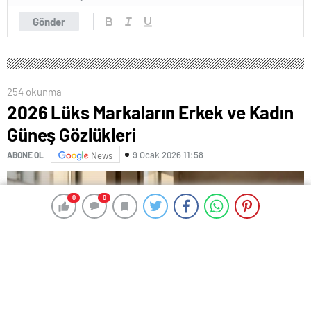
Gönder
254 okunma
2026 Lüks Markaların Erkek ve Kadın
Güneş Gözlükleri
9 Ocak 2026 11:58
ABONE OL
News
0
0
0
0