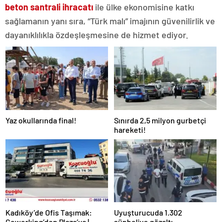
beton santrali ihracatı
ile ülke ekonomisine katkı
sağlamanın yanı sıra, “Türk malı” imajının güvenilirlik ve
dayanıklılıkla özdeşleşmesine de hizmet ediyor.
Yaz okullarında final!
Sınırda 2,5 milyon gurbetçi
hareketi!
Kadıköy’de Ofis Taşımak:
Uyuşturucuda 1.302
Coworking’den Plaza’ya |
şüpheliye gözaltı