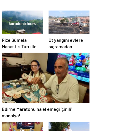
Rize Sümela
Ot yangını evlere
Manastırı Turu ile
sıçramadan
Tarih ve Doğayı Bir
söndürüldü!
Arada Keşfedin
Edirne Maratonu’na el emeği ‘çinili’
madalya!