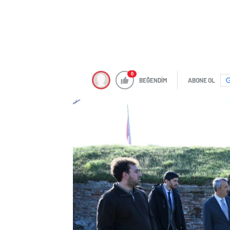
0
BEĞENDİM
ABONE OL