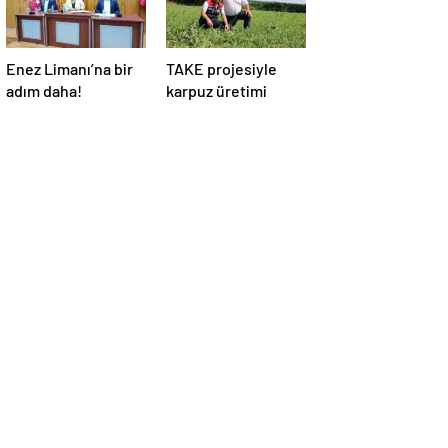
Enez Limanı’na bir
TAKE projesiyle
adım daha!
karpuz üretimi