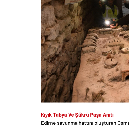
Kıyık Tabya Ve Şükrü Paşa Anıtı
Edirne savunma hattını oluşturan Osman