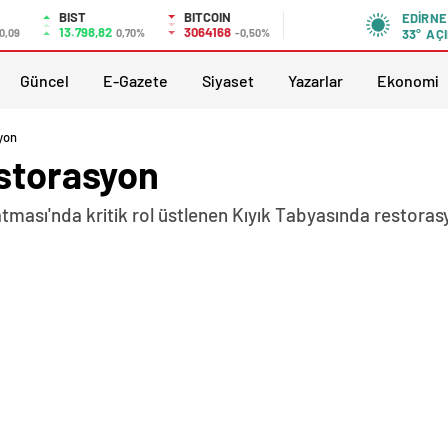
BIST
BITCOIN
EDIRNE
13.798,82
3064168
0,09
0,70%
-0,50%
33°
AÇI
Güncel
E-Gazete
Siyaset
Yazarlar
Ekonomi
yon
estorasyon
atması'nda kritik rol üstlenen Kıyık Tabyasında restora