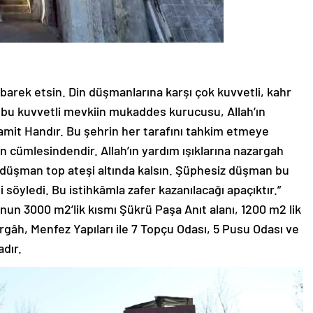
übarek etsin. Din düşmanlarına karşı çok kuvvetli, kahr
 bu kuvvetli mevkiin mukaddes kurucusu, Allah’ın
amit Handır. Bu şehrin her tarafını tahkim etmeye
n cümlesindendir. Allah’ın yardım ışıklarına nazargah
k düşman top ateşi altında kalsın. Şüphesiz düşman bu
 söyledi. Bu istihkâmla zafer kazanılacağı apaçıktır.”
nun 3000 m2’lik kısmı Şükrü Paşa Anıt alanı, 1200 m2 lik
rgâh, Menfez Yapıları ile 7 Topçu Odası, 5 Pusu Odası ve
dır.