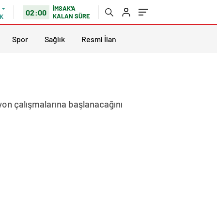
İMSAK'A
02:00
KALAN SÜRE
K
Spor
Sağlık
Resmi İlan
syon çalışmalarına başlanacağını