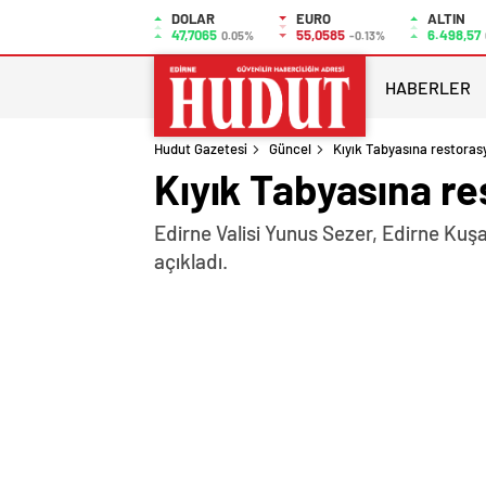
DOLAR
EURO
ALTIN
47,7065
55,0585
6.498,57
0.05%
-0.13%
HABERLER
Hudut Gazetesi
Güncel
Kıyık Tabyasına restoras
Kıyık Tabyasına r
Edirne Valisi Yunus Sezer, Edirne Kuş
açıkladı.