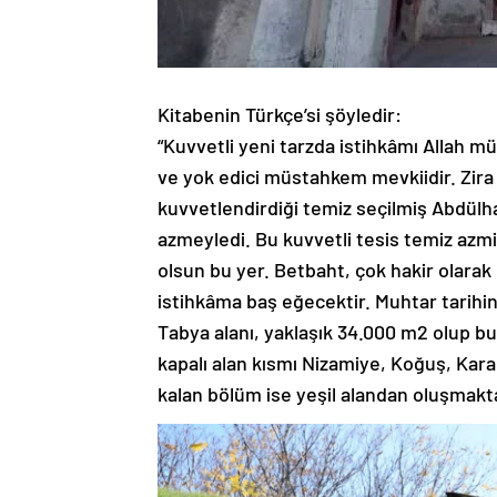
Kitabenin Türkçe’si şöyledir:
“Kuvvetli yeni tarzda istihkâmı Allah m
ve yok edici müstahkem mevkiidir. Zira
kuvvetlendirdiği temiz seçilmiş Abdülh
azmeyledi. Bu kuvvetli tesis temiz azmi
olsun bu yer. Betbaht, çok hakir olara
istihkâma baş eğecektir. Muhtar tarihini
Tabya alanı, yaklaşık 34.000 m2 olup bu
kapalı alan kısmı Nizamiye, Koğuş, Kara
kalan bölüm ise yeşil alandan oluşmakta