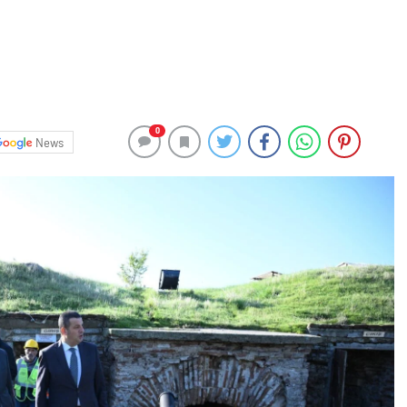
0
News