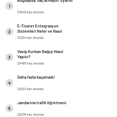
Buğdayda ‘ilaç atmayın’ uyarısı
1
37640 kez okundu
E-Ticaret Entegrasyon
Sistemleri Neler ve Nasıl
2
Yapılır?
31234 kez okundu
Vacip Kurban Bağışı Nasıl
Yapılır?
3
23485 kez okundu
Daha fazla kaçamadı!
4
22521 kez okundu
Jandarma trafik öğretmeni
5
20278 kez okundu