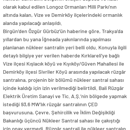
olarak kabul edilen Longoz Ormanları Milli Parkı’nın
altında kalan, Vize ve Demirköy ilçelerindeki ormanlık
alanda yapılacağı anlaşıldı.
Birgün’den Özgür Gürbüz’ün haberine göre, Trakya’da
yıllardan bu yana İğneada yakınlarında yapılması
planlanan nükleer santralin yeri belli oldu. Konuyla ilgili
detaylı bilgiye yer verilen haberde Kırklareli’ye bağlı
Vize ilçesi Kışlacık köyü ve Kıyıköy/Güven Mahallesi ile
Demirköy ilçesi Sivriler Köyü arasında yapılacak rüzgâr
santralına, projenin bir bölümü nükleer santral sahası
içinde kaldığı için izin verilmediği belirtildi. Bali Rüzgâr
Elektrik Üretim Sanayi ve Tic. A.Ş.’nin bölgede yapmak
istediği 93,6 MW’lık rüzgâr santralının ÇED
başvurusuna, Çevre, Şehircilik ve İklim Değişikliği
Bakanlığı üçüncü Nükleer Santral sahası ile çakıştığı
için onay vermedi. Rüzgâr santrali ile nükleer santralın