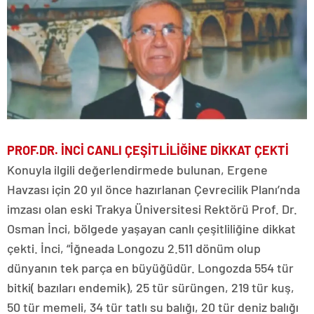
PROF.DR. İNCİ CANLI ÇEŞİTLİLİĞİNE DİKKAT ÇEKTİ
Konuyla ilgili değerlendirmede bulunan, Ergene
Havzası için 20 yıl önce hazırlanan Çevrecilik Planı’nda
imzası olan eski Trakya Üniversitesi Rektörü Prof. Dr.
Osman İnci, bölgede yaşayan canlı çeşitliliğine dikkat
çekti. İnci, “İğneada Longozu 2.511 dönüm olup
dünyanın tek parça en büyüğüdür. Longozda 554 tür
bitki( bazıları endemik), 25 tür sürüngen, 219 tür kuş,
50 tür memeli, 34 tür tatlı su balığı, 20 tür deniz balığı