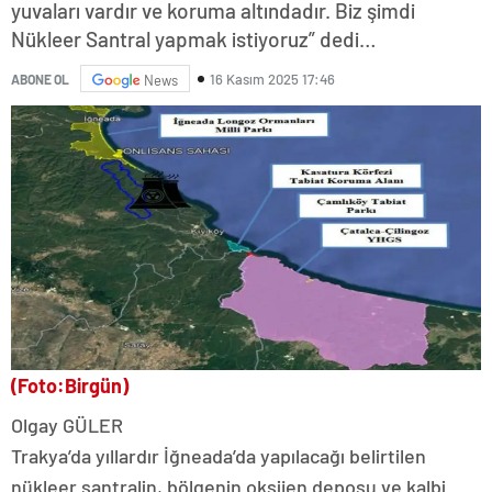
yuvaları vardır ve koruma altındadır. Biz şimdi
Nükleer Santral yapmak istiyoruz” dedi…
16 Kasım 2025 17:46
ABONE OL
News
(Foto:Birgün)
Olgay GÜLER
Trakya’da yıllardır İğneada’da yapılacağı belirtilen
nükleer santralin, bölgenin oksijen deposu ve kalbi