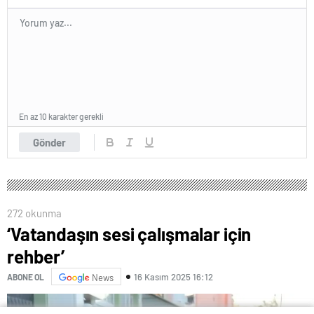
En az 10 karakter gerekli
Gönder
272 okunma
‘Vatandaşın sesi çalışmalar için
rehber’
16 Kasım 2025 16:12
ABONE OL
News