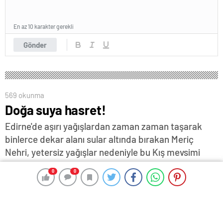
En az 10 karakter gerekli
Gönder
569 okunma
Doğa suya hasret!
Edirne'de aşırı yağışlardan zaman zaman taşarak
binlerce dekar alanı sular altında bırakan Meriç
Nehri, yetersiz yağışlar nedeniyle bu Kış mevsimi
adeta can çekişiyor… 15 Temmuz 2023 tarihinde
0
0
0
0
Kirişhane mevkiinde debisi 52 metreküp olarak
ölçülen nehrin aynı yerde dün sabah yapılan
ölçümlerde su miktarının daha da gerileyerek 45
metreküpe düştüğü belirlendi… CHP Edirne önceki