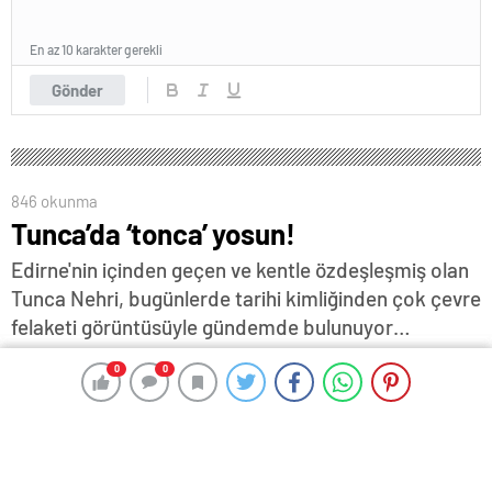
En az 10 karakter gerekli
Gönder
846 okunma
Tunca’da ‘tonca’ yosun!
Edirne'nin içinden geçen ve kentle özdeşleşmiş olan
Tunca Nehri, bugünlerde tarihi kimliğinden çok çevre
felaketi görüntüsüyle gündemde bulunuyor…
Akıntının durduğu kesimlerde yüzey tamamen yosun
0
0
0
0
ve çöple kaplanırken, görüntü kirliliği kadar sağlık
riski de endişe yaratıyor…
30 Temmuz 2025 18:38
ABONE OL
News