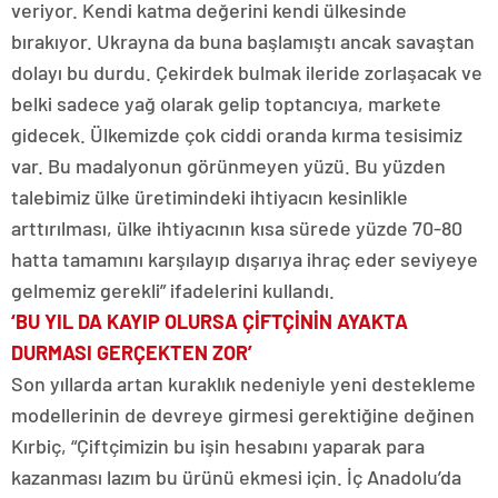
veriyor. Kendi katma değerini kendi ülkesinde
bırakıyor. Ukrayna da buna başlamıştı ancak savaştan
dolayı bu durdu. Çekirdek bulmak ileride zorlaşacak ve
belki sadece yağ olarak gelip toptancıya, markete
gidecek. Ülkemizde çok ciddi oranda kırma tesisimiz
var. Bu madalyonun görünmeyen yüzü. Bu yüzden
talebimiz ülke üretimindeki ihtiyacın kesinlikle
arttırılması, ülke ihtiyacının kısa sürede yüzde 70-80
hatta tamamını karşılayıp dışarıya ihraç eder seviyeye
gelmemiz gerekli” ifadelerini kullandı.
‘BU YIL DA KAYIP OLURSA ÇİFTÇİNİN AYAKTA
DURMASI GERÇEKTEN ZOR’
Son yıllarda artan kuraklık nedeniyle yeni destekleme
modellerinin de devreye girmesi gerektiğine değinen
Kırbiç, “Çiftçimizin bu işin hesabını yaparak para
kazanması lazım bu ürünü ekmesi için. İç Anadolu’da