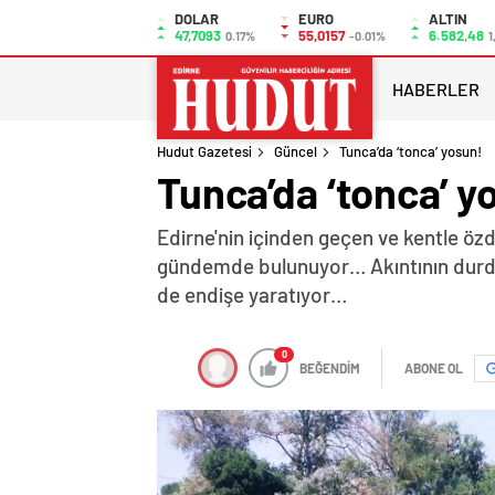
DOLAR
EURO
ALTIN
47,7093
55,0157
6.582,48
0.17%
-0.01%
1
HABERLER
Hudut Gazetesi
Güncel
Tunca’da ‘tonca’ yosun!
Tunca’da ‘tonca’ y
Edirne'nin içinden geçen ve kentle öz
gündemde bulunuyor… Akıntının durduğ
de endişe yaratıyor…
0
BEĞENDİM
ABONE OL