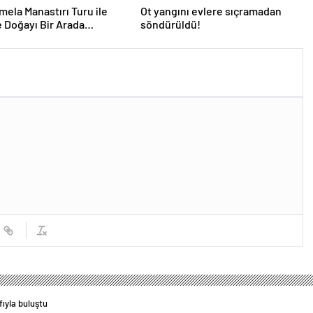
mela Manastırı Turu ile
Ot yangını evlere sıçramadan
e Doğayı Bir Arada
söndürüldü!
in
ıyla buluştu