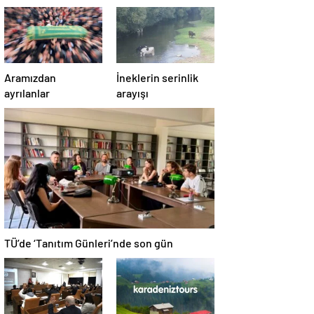
Aramızdan
İneklerin serinlik
ayrılanlar
arayışı
TÜ’de ‘Tanıtım Günleri’nde son gün