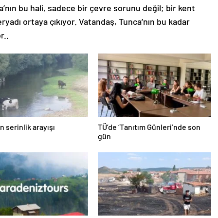
’nın bu hali, sadece bir çevre sorunu değil; bir kent
eryadı ortaya çıkıyor. Vatandaş, Tunca’nın bu kadar
r..
n serinlik arayışı
TÜ’de ‘Tanıtım Günleri’nde son
gün