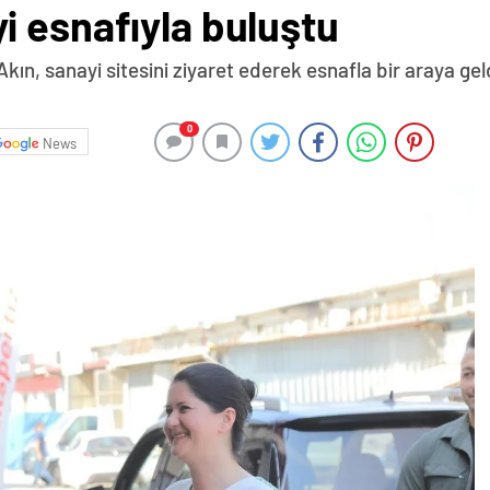
i esnafıyla buluştu
kın, sanayi sitesini ziyaret ederek esnafla bir araya ge
0
News