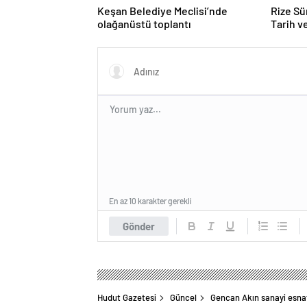
Keşan Belediye Meclisi’nde
Rize Sü
olağanüstü toplantı
Tarih v
Keşfed
En az 10 karakter gerekli
Gönder
Hudut Gazetesi
Güncel
Gencan Akın sanayi esnaf