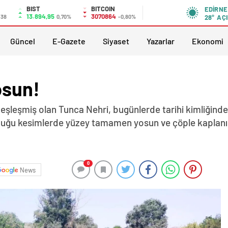
BIST
BITCOIN
EDIRNE
13.894,95
3070864
,38
0,70%
-0,80%
28°
AÇI
Güncel
E-Gazete
Siyaset
Yazarlar
Ekonomi
osun!
deşleşmiş olan Tunca Nehri, bugünlerde tarihi kimliğind
u kesimlerde yüzey tamamen yosun ve çöple kaplanırken,
0
News