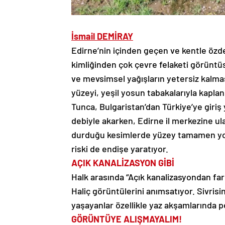
İsmail DEMİRAY
Edirne’nin içinden geçen ve kentle özd
kimliğinden çok çevre felaketi görüntü
ve mevsimsel yağışların yetersiz kalmas
yüzeyi, yeşil yosun tabakalarıyla kaplan
Tunca, Bulgaristan’dan Türkiye’ye giri
debiyle akarken, Edirne il merkezine ula
durduğu kesimlerde yüzey tamamen yosun
riski de endişe yaratıyor.
AÇIK KANALİZASYON GİBİ
Halk arasında “Açık kanalizasyondan fark
Haliç görüntülerini anımsatıyor. Sivris
yaşayanlar özellikle yaz akşamlarında p
GÖRÜNTÜYE ALIŞMAYALIM!