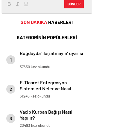
GÖNDER
SON DAKİKA
HABERLERİ
KATEGORİNİN POPÜLERLERİ
Buğdayda ‘ilaç atmayın’ uyarısı
1
37650 kez okundu
E-Ticaret Entegrasyon
Sistemleri Neler ve Nasıl
2
Yapılır?
31245 kez okundu
Vacip Kurban Bağışı Nasıl
Yapılır?
3
23493 kez okundu