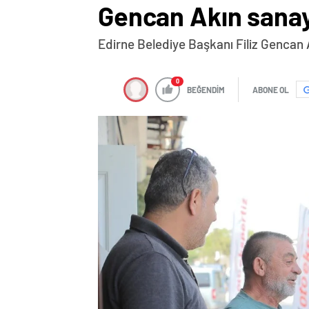
Gencan Akın sanay
Edirne Belediye Başkanı Filiz Gencan A
0
BEĞENDİM
ABONE OL