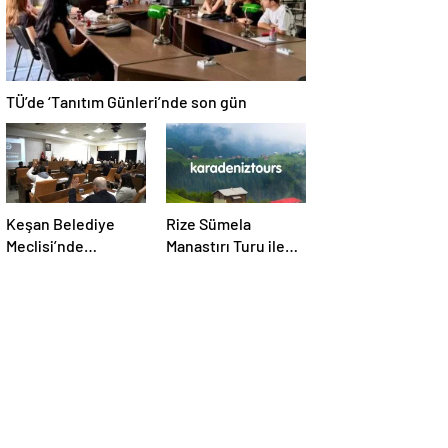
TÜ’de ‘Tanıtım Günleri’nde son gün
Keşan Belediye
Rize Sümela
Meclisi’nde
Manastırı Turu ile
olağanüstü toplantı
Tarih ve Doğayı Bir
Arada Keşfedin