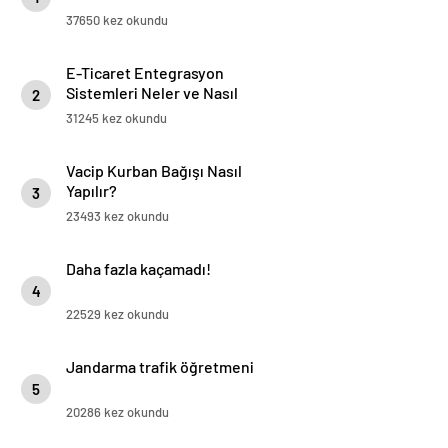
37650 kez okundu
E-Ticaret Entegrasyon
Sistemleri Neler ve Nasıl
2
Yapılır?
31245 kez okundu
Vacip Kurban Bağışı Nasıl
Yapılır?
3
23493 kez okundu
Daha fazla kaçamadı!
4
22529 kez okundu
Jandarma trafik öğretmeni
5
20286 kez okundu