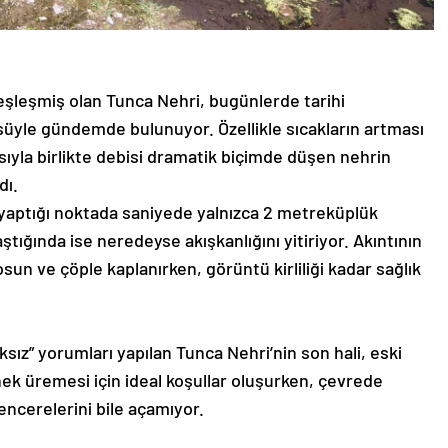
eşleşmiş olan Tunca Nehri, bugünlerde tarihi
süyle gündemde bulunuyor. Özellikle sıcakların artması
ıyla birlikte debisi dramatik biçimde düşen nehrin
dı.
ş yaptığı noktada saniyede yalnızca 2 metreküplük
ştığında ise neredeyse akışkanlığını yitiriyor. Akıntının
 ve çöple kaplanırken, görüntü kirliliği kadar sağlık
sız” yorumları yapılan Tunca Nehri’nin son hali, eski
inek üremesi için ideal koşullar oluşurken, çevrede
encerelerini bile açamıyor.