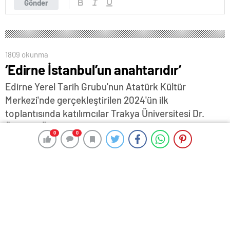
Gönder
1809 okunma
‘Edirne İstanbul’un anahtarıdır’
Edirne Yerel Tarih Grubu'nun Atatürk Kültür
Merkezi'nde gerçekleştirilen 2024'ün ilk
toplantısında katılımcılar Trakya Üniversitesi Dr.
Öğretim Üyesi Yavuz Güner'in “Osmanlı Edirne'sinde
0
0
0
0
Kentsel Mekanın Değişim Süreci” konulu sunumunu
ilgiyle izledi…
7 Ocak 2024 17:35
ABONE OL
News