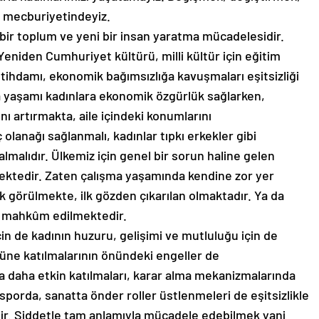
k mecburiyetindeyiz.
ir toplum ve yeni bir insan yaratma mücadelesidir.
eniden Cumhuriyet kültürü, milli kültür için eğitim
 istihdamı, ekonomik bağımsızlığa kavuşmaları eşitsizliği
 yaşamı kadınlara ekonomik özgürlük sağlarken,
nı artırmakta, aile içindeki konumlarını
 olanağı sağlanmalı, kadınlar tıpkı erkekler gibi
lmalıdır. Ülkemiz için genel bir sorun haline gelen
lemektedir. Zaten çalışma yaşamında kendine zor yer
ak görülmekte, ilk gözden çıkarılan olmaktadır. Ya da
a mahkûm edilmektedir.
çin de kadının huzuru, gelişimi ve mutluluğu için de
cüne katılmalarının önündeki engeller de
ta daha etkin katılmaları, karar alma mekanizmalarında
sporda, sanatta önder roller üstlenmeleri de eşitsizlikle
ir. Şiddetle tam anlamıyla mücadele edebilmek yani