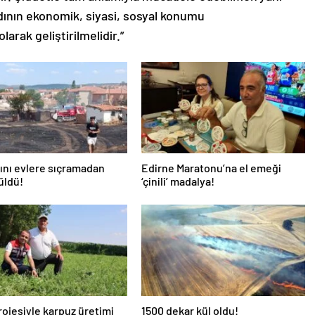
dının ekonomik, siyasi, sosyal konumu
larak geliştirilmelidir.”
ını evlere sıçramadan
Edirne Maratonu’na el emeği
üldü!
‘çinili’ madalya!
ojesiyle karpuz üretimi
1500 dekar kül oldu!