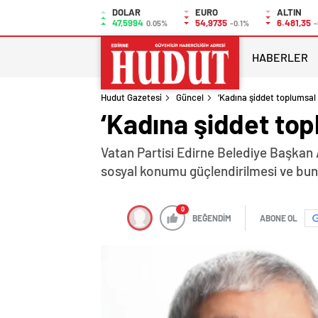
DOLAR
EURO
ALTIN
47,5994
54,9735
6.481,35
0.05%
-0.1%
-
HABERLER
Hudut Gazetesi
Güncel
‘Kadına şiddet toplumsal
‘Kadına şiddet top
Vatan Partisi Edirne Belediye Başkan
sosyal konumu güçlendirilmesi ve bunun 
0
BEĞENDİM
ABONE OL