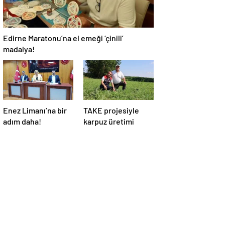
Edirne Maratonu’na el emeği ‘çinili’
madalya!
Enez Limanı’na bir
TAKE projesiyle
adım daha!
karpuz üretimi