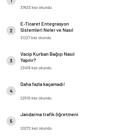
1
37633 kez okundu
E-Ticaret Entegrasyon
Sistemleri Neler ve Nasıl
2
Yapılır?
31227 kez okundu
Vacip Kurban Bağışı Nasıl
Yapılır?
3
23479 kez okundu
Daha fazla kaçamadı!
4
22515 kez okundu
Jandarma trafik öğretmeni
5
20272 kez okundu