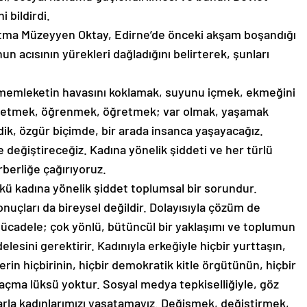
i bildirdi.
atma Müzeyyen Oktay, Edirne’de önceki akşam boşandığı
n acısının yürekleri dağladığını belirterek, şunları
u memleketin havasını koklamak, suyunu içmek, ekmeğini
üretmek, öğrenmek, öğretmek; var olmak, yaşamak
 dik, özgür biçimde, bir arada insanca yaşayacağız.
te değiştireceğiz. Kadına yönelik şiddeti ve her türlü
rberliğe çağırıyoruz.
kü kadına yönelik şiddet toplumsal bir sorundur.
nuçları da bireysel değildir. Dolayısıyla çözüm de
mücadele; çok yönlü, bütüncül bir yaklaşımı ve toplumun
lesini gerektirir. Kadınıyla erkeğiyle hiçbir yurttaşın,
erin hiçbirinin, hiçbir demokratik kitle örgütünün, hiçbir
ma lüksü yoktur. Sosyal medya tepkiselliğiyle, göz
arla kadınlarımızı yaşatamayız. Değişmek, değiştirmek,