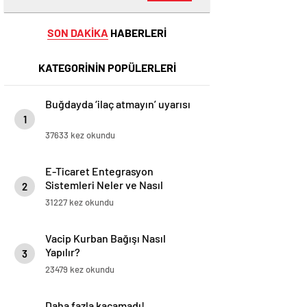
SON DAKİKA
HABERLERİ
KATEGORİNİN POPÜLERLERİ
Buğdayda ‘ilaç atmayın’ uyarısı
1
37633 kez okundu
E-Ticaret Entegrasyon
Sistemleri Neler ve Nasıl
2
Yapılır?
31227 kez okundu
Vacip Kurban Bağışı Nasıl
Yapılır?
3
23479 kez okundu
Daha fazla kaçamadı!