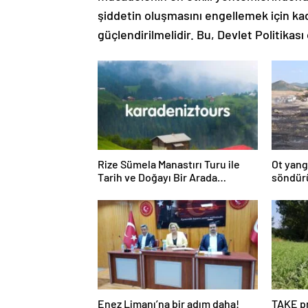
şiddetin oluşmasını engellemek için ka
güçlendirilmelidir. Bu, Devlet Politikası o
Rize Sümela Manastırı Turu ile
Ot yang
Tarih ve Doğayı Bir Arada
söndür
Keşfedin
Enez Limanı’na bir adım daha!
TAKE pr