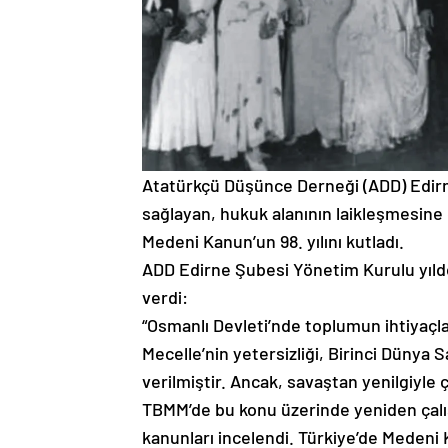
Atatürkçü Düşünce Derneği (ADD) Edirne
sağlayan, hukuk alanının laikleşmesine 
Medeni Kanun’un 98. yılını kutladı.
ADD Edirne Şubesi Yönetim Kurulu yıldö
verdi:
“Osmanlı Devleti’nde toplumun ihtiyaçl
Mecelle’nin yetersizliği, Birinci Dünya 
verilmiştir. Ancak, savaştan yenilgiyle ç
TBMM’de bu konu üzerinde yeniden çalış
kanunları incelendi. Türkiye’de Meden