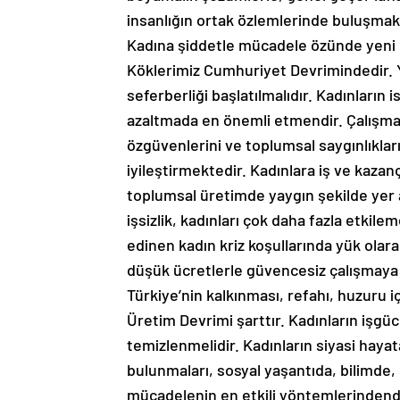
insanlığın ortak özlemlerinde buluşma
Kadına şiddetle mücadele özünde yeni b
Köklerimiz Cumhuriyet Devrimindedir. Y
seferberliği başlatılmalıdır. Kadınların
azaltmada en önemli etmendir. Çalışma
özgüvenlerini ve toplumsal saygınlıkları
iyileştirmektedir. Kadınlara iş ve kazanç
toplumsal üretimde yaygın şekilde yer a
işsizlik, kadınları çok daha fazla etki
edinen kadın kriz koşullarında yük olar
düşük ücretlerle güvencesiz çalışmay
Türkiye’nin kalkınması, refahı, huzuru i
Üretim Devrimi şarttır. Kadınların işgü
temizlenmelidir. Kadınların siyasi haya
bulunmaları, sosyal yaşantıda, bilimde, 
mücadelenin en etkili yöntemlerindend