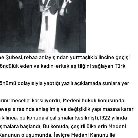
 Şubesi,tebaa anlayışından yurttaşlık bilincine geçişi
öncülük eden ve kadın-erkek eşitliğini sağlayan Türk
nümü dolayısıyla yaptığı yazılı açıklamada şunlara yer
arını ‘mecelle’ karşılıyordu. Medeni hukuk konusunda
Savaşı sırasında anlaşılmış ve değişiklik yapılmasına karar
ıkılınca, bu konudaki çalışmalar kesilmişti.1922 yılında
malara başlandı. Bu konuda, çeşitli ülkelerin Medeni
i Kanunun oluşumunda, İsviçre Medeni Kanunu ile