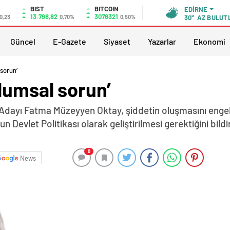
BIST
BITCOIN
EDIRNE
13.798,82
3078321
0,23
0,70%
0,50%
30°
AZ BULUT
Güncel
E-Gazete
Siyaset
Yazarlar
Ekonomi
 sorun’
lumsal sorun’
 Adayı Fatma Müzeyyen Oktay, şiddetin oluşmasını engel
Devlet Politikası olarak geliştirilmesi gerektiğini bildir
0
News