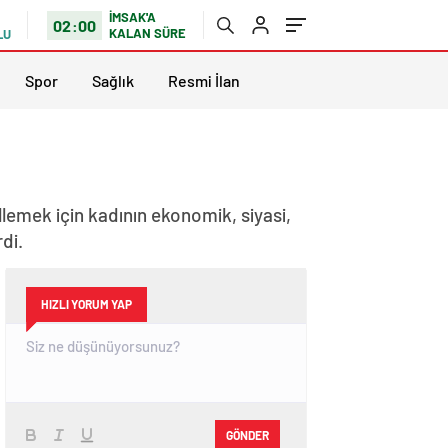
İMSAK'A
02:00
KALAN SÜRE
LU
Spor
Sağlık
Resmi İlan
lemek için kadının ekonomik, siyasi,
di.
HIZLI YORUM YAP
GÖNDER