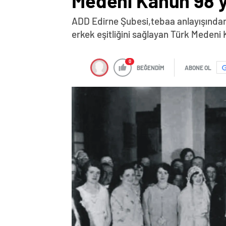
Medeni Kanun 98 
ADD Edirne Şubesi,tebaa anlayışından 
erkek eşitliğini sağlayan Türk Medeni K
0
BEĞENDİM
ABONE OL