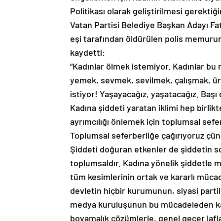
Politikası olarak geliştirilmesi gerektiğin
Vatan Partisi Belediye Başkan Adayı F
eşi tarafından öldürülen polis memurunu
kaydetti:
“Kadınlar ölmek istemiyor. Kadınlar b
yemek, sevmek, sevilmek, çalışmak, 
istiyor! Yaşayacağız, yaşatacağız. Başı
Kadına şiddeti yaratan iklimi hep birlik
ayrımcılığı önlemek için toplumsal sefe
Toplumsal seferberliğe çağırıyoruz çün
Şiddeti doğuran etkenler de şiddetin so
toplumsaldır. Kadına yönelik şiddetle 
tüm kesimlerinin ortak ve kararlı mücade
devletin hiçbir kurumunun, siyasi partil
medya kuruluşunun bu mücadeleden kaç
boyamalık çözümlerle, genel geçer lafl