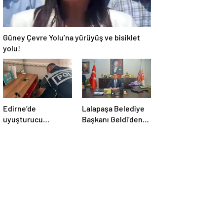
Güney Çevre Yolu’na yürüyüş ve bisiklet
yolu!
Edirne’de
Lalapaşa Belediye
uyuşturucu
Başkanı Geldi’den
operasyonu
klima yanıtı!