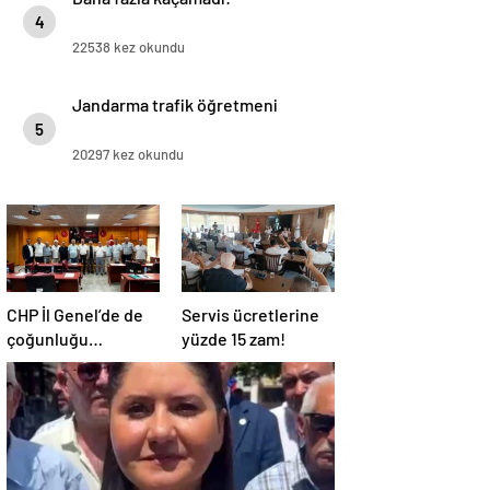
4
22538 kez okundu
Jandarma trafik öğretmeni
5
20297 kez okundu
CHP İl Genel’de de
Servis ücretlerine
çoğunluğu
yüzde 15 zam!
kaybetti!