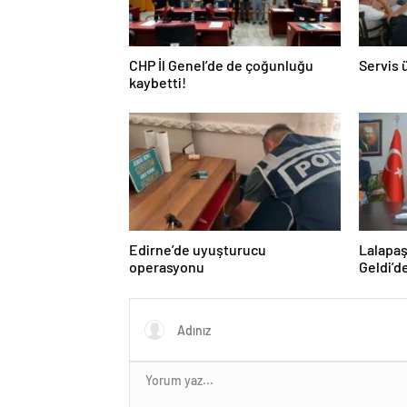
CHP İl Genel’de de çoğunluğu
Servis 
kaybetti!
Edirne’de uyuşturucu
Lalapaş
operasyonu
Geldi’d