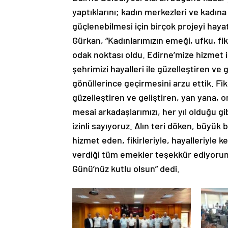
yaptıklarını; kadın merkezleri ve kadına
güçlenebilmesi için birçok projeyi haya
Gürkan, “Kadınlarımızın emeği, ufku, fi
odak noktası oldu. Edirne’mize hizmet iç
şehrimizi hayalleri ile güzelleştiren ve 
gönüllerince geçirmesini arzu ettik. Fik
güzelleştiren ve geliştiren, yan yana, 
mesai arkadaşlarımızı, her yıl olduğu gi
izinli sayıyoruz. Alın teri döken, büyü
hizmet eden, fikirleriyle, hayalleriyle 
verdiği tüm emekler teşekkür ediyorum
Günü’nüz kutlu olsun” dedi.