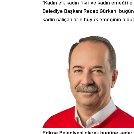
“Kadın eli, kadın fikri ve kadın emeği i
Belediye Başkanı Recep Gürkan, bugüne
kadın çalışanların büyük emeğinin oldu
Edirne Belediyesi olarak bugüne kadar y