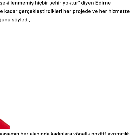
le şekillenmemiş hiçbir şehir yoktur” diyen Edirne
 kadar gerçekleştirdikleri her projede ve her hizmette
ğunu söyledi.
aşamın her alanında kadınlara yönelik pozitif ayrımcılık