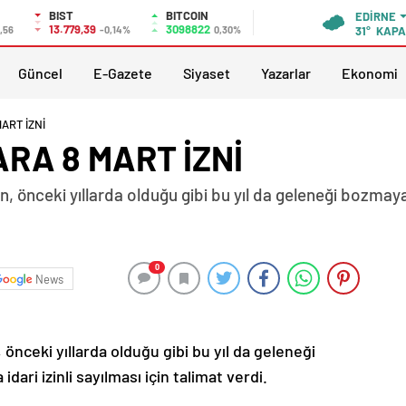
BIST
BITCOIN
EDIRNE
13.779,39
3098822
,56
-0,14%
0,30%
31°
KAPA
Güncel
E-Gazete
Siyaset
Yazarlar
Ekonomi
ART İZNİ
RA 8 MART İZNİ
önceki yıllarda olduğu gibi bu yıl da geleneği bozmayar
0
News
nceki yıllarda olduğu gibi bu yıl da geleneği
dari izinli sayılması için talimat verdi.