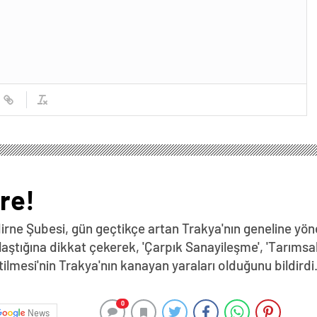
re!
ne Şubesi, gün geçtikçe artan Trakya'nın geneline yöne
ştığına dikkat çekerek, 'Çarpık Sanayileşme', 'Tarımsal 
etilmesi'nin Trakya'nın kanayan yaraları olduğunu bildird
0
News