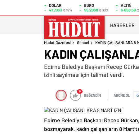
DOLAR
EURO
ALTIN
47,7033
55,2030
6.658,59
0.15%
0.33%
2
HABERLER
Hudut Gazetesi
Güncel
KADIN ÇALIŞANLARA 8 M
KADIN ÇALIŞANLA
Edirne Belediye Başkanı Recep Gürkan, 
izinli sayılması için talimat verdi.
0
BEĞENDİM
ABONE OL
Edirne Belediye Başkanı Recep Gürkan, ö
bozmayarak, kadın çalışanların 8 Mart’ta i