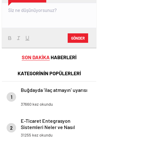
GÖNDER
SON DAKİKA
HABERLERİ
KATEGORİNİN POPÜLERLERİ
Buğdayda ‘ilaç atmayın’ uyarısı
1
37660 kez okundu
E-Ticaret Entegrasyon
Sistemleri Neler ve Nasıl
2
Yapılır?
31255 kez okundu