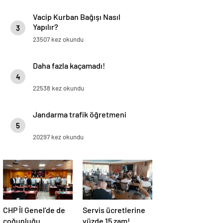
Vacip Kurban Bağışı Nasıl
Yapılır?
3
23507 kez okundu
Daha fazla kaçamadı!
4
22538 kez okundu
Jandarma trafik öğretmeni
5
20297 kez okundu
CHP İl Genel’de de
Servis ücretlerine
çoğunluğu
yüzde 15 zam!