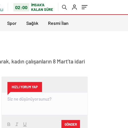
İMSAK'A
02:00
KALAN SÜRE
LI
Spor
Sağlık
Resmi İlan
ak, kadın çalışanların 8 Mart’ta idari
HIZLI YORUM YAP
GÖNDER