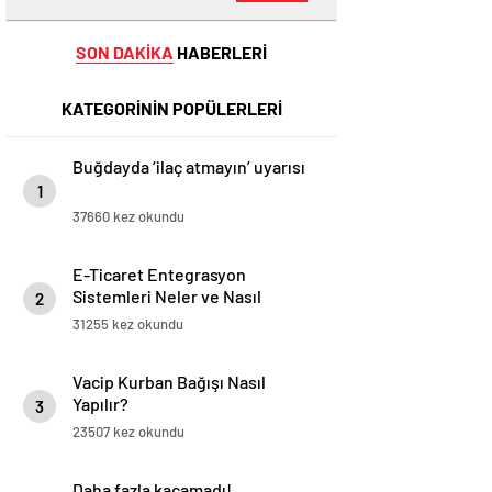
SON DAKİKA
HABERLERİ
KATEGORİNİN POPÜLERLERİ
Buğdayda ‘ilaç atmayın’ uyarısı
1
37660 kez okundu
E-Ticaret Entegrasyon
Sistemleri Neler ve Nasıl
2
Yapılır?
31255 kez okundu
Vacip Kurban Bağışı Nasıl
Yapılır?
3
23507 kez okundu
Daha fazla kaçamadı!