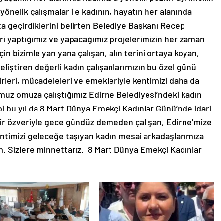
 yönelik çalışmalar ile kadının, hayatın her alanında
ta geçirdiklerini belirten Belediye Başkanı Recep
kri yaptığımız ve yapacağımız projelerimizin her zaman
in bizimle yan yana çalışan, alın terini ortaya koyan,
geliştiren değerli kadın çalışanlarımızın bu özel günü
irleri, mücadeleleri ve emekleriyle kentimizi daha da
omuz omuza çalıştığımız Edirne Belediyesi’ndeki kadın
bi bu yıl da 8 Mart Dünya Emekçi Kadınlar Günü’nde idari
k bir özveriyle gece gündüz demeden çalışan, Edirne’mize
kentimizi geleceğe taşıyan kadın mesai arkadaşlarımıza
. Sizlere minnettarız. 8 Mart Dünya Emekçi Kadınlar