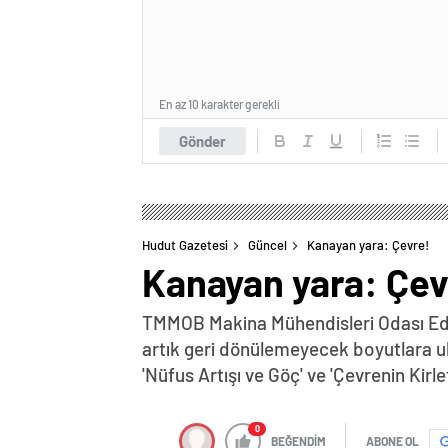
En az 10 karakter gerekli
Gönder
Hudut Gazetesi
Güncel
Kanayan yara: Çevre!
Kanayan yara: Çev
TMMOB Makina Mühendisleri Odası Edir
artık geri dönülemeyecek boyutlara ula
'Nüfus Artışı ve Göç' ve 'Çevrenin Kirl
0
BEĞENDİM
ABONE OL