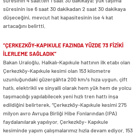
süresinin 4 saatten 1 saat 30 dakikaya; yük taşıma
süresinin ise 6 saat 30 dakikadan 2 saat 30 dakikaya
düşeceğini, mevcut hat kapasitesinin ise 4 kat
artacağını belirtti.
“ÇERKEZKÖY-KAPIKULE FAZINDA YÜZDE 73 FİZİKİ
İLERLEME SAĞLADIK”
Bakan Uraloğlu, Halkalı-Kapıkule hattının ilk etabı olan
Çerkezköy-Kapıkule kesimi olan 153 kilometre
uzunluğundaki güzergâhta 200 km/s hıza uygun, çift
hatlı, elektrikli ve sinyalli olarak hem yük hem de yolcu
taşımacılığı yapılabilecek yeni hızlı tren hattı inşa
edildiğini belirterek, “Çerkezköy-Kapıkule kesimi 275
milyon avro Avrupa Birliği Hibe Fonlarından (IPA)
faydalanılarak yapılıyor. Çerkezköy- Kapıkule
kesiminde yapım çalışmalarımız hızla devam ediyor. 153