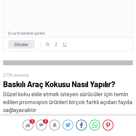
En az 10 karakter gerekli
Gönder
2776 okunma
Baskılı Araç Kokusu Nasıl Yapılır?
Güzel koku elde etmek isteyen sürücüler için temin
edilen promosyon ürünleri birçok farklı açıdan fayda
sağlayacaktır
17 Ocak 2024 12:18
ABONE OL
News
0
0
0
0