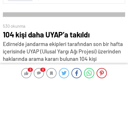
530 okunma
104 kişi daha UYAP’a takıldı
Edirne'de jandarma ekipleri tarafından son bir hafta
içerisinde UYAP (Ulusal Yargı Ağı Projesi) üzerinden
haklarında arama kararı bulunan 104 kişi
yakalanırken, Gala Gölü'nde usulsüz kara avcılığı
0
0
0
0
yapan 2 kişi hakkında yasal işlem başlatıldı…
23 Ocak 2024 17:49
ABONE OL
News