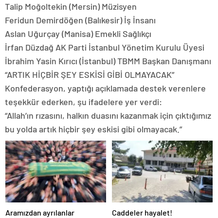
Talip Moğoltekin (Mersin) Müzisyen
Feridun Demirdöğen (Balıkesir) İş İnsanı
Aslan Uğurçay (Manisa) Emekli Sağlıkçı
İrfan Düzdağ AK Parti İstanbul Yönetim Kurulu Üyesi
İbrahim Yasin Kırıcı (İstanbul) TBMM Başkan Danışmanı
“ARTIK HİÇBİR ŞEY ESKİSİ GİBİ OLMAYACAK”
Konfederasyon, yaptığı açıklamada destek verenlere
teşekkür ederken, şu ifadelere yer verdi:
“Allah’ın rızasını, halkın duasını kazanmak için çıktığımız
bu yolda artık hiçbir şey eskisi gibi olmayacak.”
Aramızdan ayrılanlar
Caddeler hayalet!