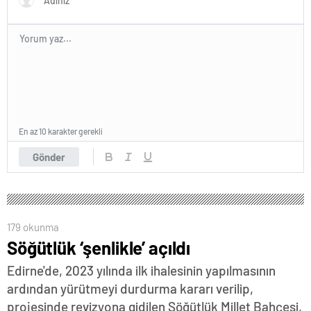
En az 10 karakter gerekli
Gönder
179 okunma
Söğütlük ‘şenlikle’ açıldı
Edirne'de, 2023 yılında ilk ihalesinin yapılmasının
ardından yürütmeyi durdurma kararı verilip,
projesinde revizyona gidilen Söğütlük Millet Bahçesi,