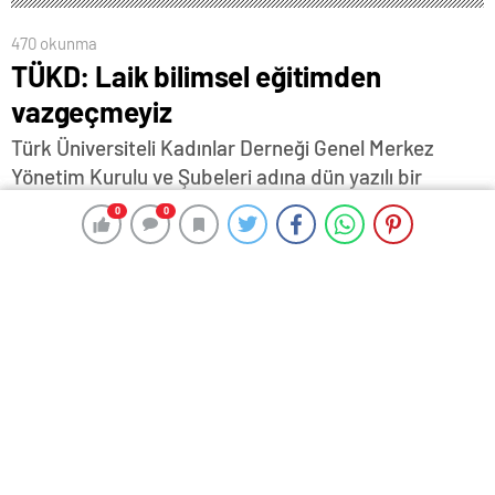
470 okunma
TÜKD: Laik bilimsel eğitimden
vazgeçmeyiz
Türk Üniversiteli Kadınlar Derneği Genel Merkez
Yönetim Kurulu ve Şubeleri adına dün yazılı bir
açıklama yapan Genel Başkan Meral Güler, "Laik,
0
0
0
0
bilimsel eğitimden vazgeçmiyoruz" dedi.
20 Aralık 2023 17:35
ABONE OL
News