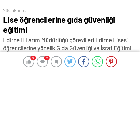
204 okunma
Lise öğrencilerine gıda güvenliği
eğitimi
Edirne İl Tarım Müdürlüğü görevlileri Edirne Lisesi
öğrencilerine yönelik Gıda Güvenliği ve İsraf Eğitimi
gerçekleştirildi.
0
0
0
0
2 Aralık 2025 15:25
ABONE OL
News