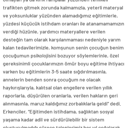
trafikten gitmek zorunda kalmamızla, yeterli materyal
ve yoksunluklar yüzünden alamadığımız eğitimlerle,
yüzdesi küçücük istihdam oranları ile atanamamamızın
verdiği hüzünle, yardımcı materyallere verilen
desteğin tam olarak karşılanmaması nedeniyle yarım
kalan tedavilerimizle, komşunun senin çocuğun benim
çocuğumun psikolojisini bozuyor söylemlerinle, özel
gereksinimli çocuklarımızın ömür boyu eğitime ihtiyacı
varken bu eğitimlerin 3-5 saate sığdırılmasınla,
annelerin benden sonra çocuğum ne olacak
haykırışlarıyla, kalıtsal olan engellere verilen yıllık
raporlarla, düşürülen oranlarla, verilen hakların geri
alınmasınla, maruz kaldığımız zorbalıklarla geldi” dedi.
Erkenciler, “Eğitimden istihdama, sağlıktan sosyal
yaşama kadar adil ve sürdürülebilir bir sistem
oluşturulmadığı sürece taleplerimiz her yıl çoğalarak