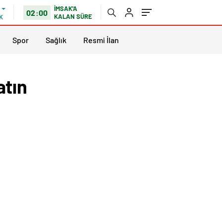
İMSAK'A
02:00
KALAN SÜRE
K
Spor
Sağlık
Resmi İlan
atın