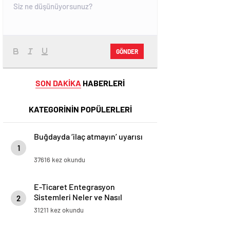
GÖNDER
SON DAKİKA
HABERLERİ
KATEGORİNİN POPÜLERLERİ
Buğdayda ‘ilaç atmayın’ uyarısı
1
37616 kez okundu
E-Ticaret Entegrasyon
Sistemleri Neler ve Nasıl
2
Yapılır?
31211 kez okundu