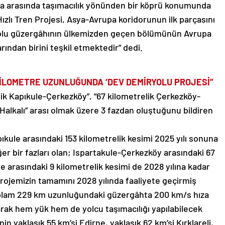
pa arasında taşımacılık yönünden bir köprü konumunda
ızlı Tren Projesi, Asya-Avrupa koridorunun ilk parçasını
yolu güzergâhının ülkemizden geçen bölümünün Avrupa
rından birini teşkil etmektedir” dedi.
KİLOMETRE UZUNLUĞUNDA ‘DEV DEMİRYOLU PROJESİ”
elik Kapıkule-Çerkezköy”, “67 kilometrelik Çerkezköy-
-Halkalı” arası olmak üzere 3 fazdan oluştuğunu bildiren
ıkule arasındaki 153 kilometrelik kesimi 2025 yılı sonuna
ğer bir fazları olan; Ispartakule-Çerkezköy arasındaki 67
e arasındaki 9 kilometrelik kesimi de 2028 yılına kadar
rojemizin tamamını 2028 yılında faaliyete geçirmiş
toplam 229 km uzunluğundaki güzergâhta 200 km/s hıza
 olarak hem yük hem de yolcu taşımacılığı yapılabilecek
nin yaklaşık 55 km’si Edirne, yaklaşık 62 km’si Kırklareli,