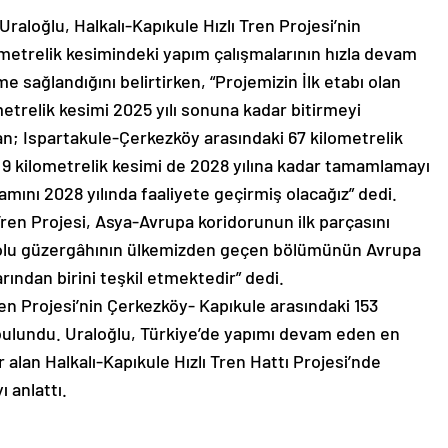
raloğlu, Halkalı-Kapıkule Hızlı Tren Projesi’nin
ometrelik kesimindeki yapım çalışmalarının hızla devam
eme sağlandığını belirtirken, “Projemizin İlk etabı olan
etrelik kesimi 2025 yılı sonuna kadar bitirmeyi
olan; Ispartakule-Çerkezköy arasındaki 67 kilometrelik
 9 kilometrelik kesimi de 2028 yılına kadar tamamlamayı
mını 2028 yılında faaliyete geçirmiş olacağız” dedi.
Tren Projesi, Asya-Avrupa koridorunun ilk parçasını
yolu güzergâhının ülkemizden geçen bölümünün Avrupa
rından birini teşkil etmektedir” dedi.
ren Projesi’nin Çerkezköy- Kapıkule arasındaki 153
bulundu. Uraloğlu, Türkiye’de yapımı devam eden en
 alan Halkalı-Kapıkule Hızlı Tren Hattı Projesi’nde
 anlattı.