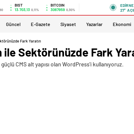
BIST
BITCOIN
EDIRNE
13.703,13
3067959
80
0,11%
0,30%
27°
AÇI
Güncel
E-Gazete
Siyaset
Yazarlar
Ekonomi
ektörünüzde Fark Yaratın
 ile Sektörünüzde Fark Yar
üçlü CMS alt yapısı olan WordPress'i kullanıyoruz.