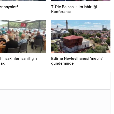
r hayalet!
TÜ’de Balkan İklim İşbirliği
Konferansı
il sakinleri sahil için
Edirne Mevlevihanesi ‘meclis’
cak
gündeminde