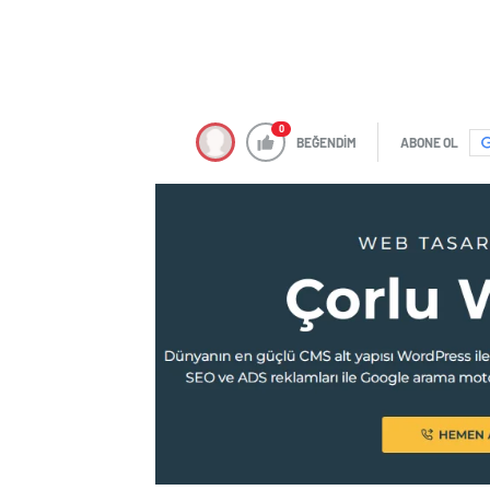
0
BEĞENDİM
ABONE OL