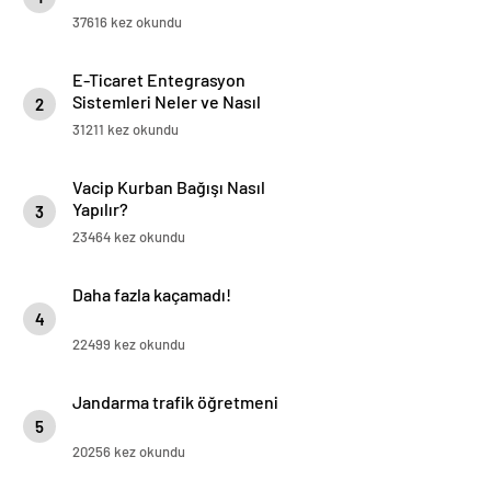
37616 kez okundu
E-Ticaret Entegrasyon
Sistemleri Neler ve Nasıl
2
Yapılır?
31211 kez okundu
Vacip Kurban Bağışı Nasıl
Yapılır?
3
23464 kez okundu
Daha fazla kaçamadı!
4
22499 kez okundu
Jandarma trafik öğretmeni
5
20256 kez okundu