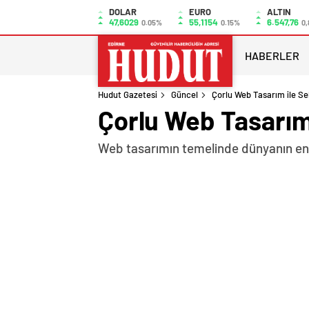
DOLAR
EURO
ALTIN
47,6029
55,1154
6.547,76
0.05%
0.15%
0,
HABERLER
Hudut Gazetesi
Güncel
Çorlu Web Tasarım ile S
Çorlu Web Tasarım
Web tasarımın temelinde dünyanın en g