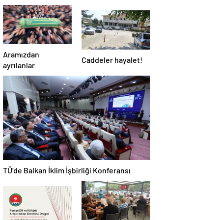
Aramızdan
Caddeler hayalet!
ayrılanlar
TÜ’de Balkan İklim İşbirliği Konferansı