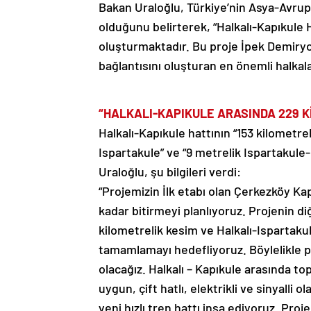
Bakan Uraloğlu, Türkiye’nin Asya-Avru
olduğunu belirterek, “Halkalı-Kapıkule H
oluşturmaktadır. Bu proje İpek Demir
bağlantısını oluşturan en önemli halkala
“HALKALI-KAPIKULE ARASINDA 229 
Halkalı-Kapıkule hattının “153 kilometr
Ispartakule” ve “9 metrelik Ispartakule
Uraloğlu, şu bilgileri verdi:
“Projemizin İlk etabı olan Çerkezköy Kap
kadar bitirmeyi planlıyoruz. Projenin di
kilometrelik kesim ve Halkalı-Ispartakul
tamamlamayı hedefliyoruz. Böylelikle p
olacağız. Halkalı – Kapıkule arasında 
uygun, çift hatlı, elektrikli ve sinyalli
yeni hızlı tren hattı inşa ediyoruz. Proje