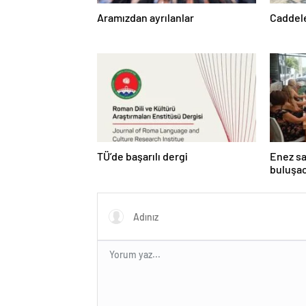
Aramızdan ayrılanlar
Caddele
TÜ’de başarılı dergi
Enez sah
buluşa