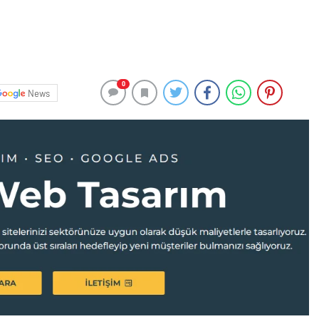
0
News