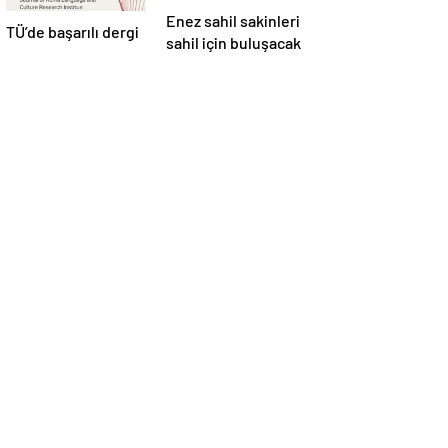
Enez sahil sakinleri
TÜ’de başarılı dergi
sahil için buluşacak