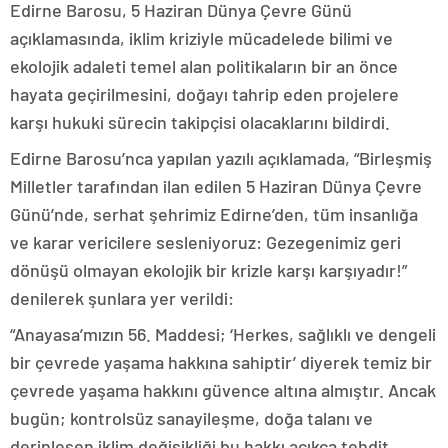
Edirne Barosu, 5 Haziran Dünya Çevre Günü
açıklamasında, iklim kriziyle mücadelede bilimi ve
ekolojik adaleti temel alan politikaların bir an önce
hayata geçirilmesini, doğayı tahrip eden projelere
karşı hukuki sürecin takipçisi olacaklarını bildirdi.
Edirne Barosu’nca yapılan yazılı açıklamada, “Birleşmiş
Milletler tarafından ilan edilen 5 Haziran Dünya Çevre
Günü’nde, serhat şehrimiz Edirne’den, tüm insanlığa
ve karar vericilere sesleniyoruz: Gezegenimiz geri
dönüşü olmayan ekolojik bir krizle karşı karşıyadır!”
denilerek şunlara yer verildi:
“Anayasa’mızın 56. Maddesi; ‘Herkes, sağlıklı ve dengeli
bir çevrede yaşama hakkına sahiptir’ diyerek temiz bir
çevrede yaşama hakkını güvence altına almıştır. Ancak
bugün; kontrolsüz sanayileşme, doğa talanı ve
derinleşen iklim değişikliği bu hakkı açıkça tehdit