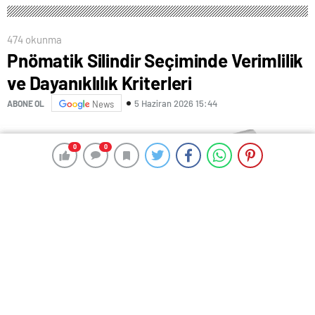
474 okunma
Pnömatik Silindir Seçiminde Verimlilik
ve Dayanıklılık Kriterleri
5 Haziran 2026 15:44
ABONE OL
News
0
0
0
0
Endüstriyel otomasyon sistemlerinde hızlı, temiz ve
kontrollü hareket ihtiyacı olduğunda pnömatik