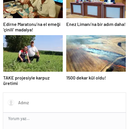
Edirne Maratonu’na el emeği
Enez Limanı’na bir adım daha!
‘çinili’ madalya!
TAKE projesiyle karpuz
1500 dekar kül oldu!
üretimi