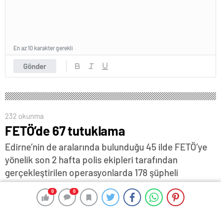
En az 10 karakter gerekli
Gönder
232 okunma
FETÖ’de 67 tutuklama
Edirne’nin de aralarında bulunduğu 45 ilde FETÖ’ye
yönelik son 2 hafta polis ekipleri tarafından
gerçekleştirilen operasyonlarda 178 şüpheli
yakalandı…
0
0
0
0
7 Kasım 2025 12:26
ABONE OL
News