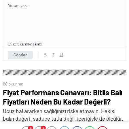
En az 10 karakter gerekli
Gönder
88 okunma
Fiyat Performans Canavarı: Bitlis Balı
Fiyatları Neden Bu Kadar Değerli?
Ucuz bal ararken sağlığınızı riske atmayın. Hakiki
balın değeri, sadece tatla değil, içeriğiyle de ölçülür.
0
0
0
0
20 Mayıs 2025 17:31
ABONE OL