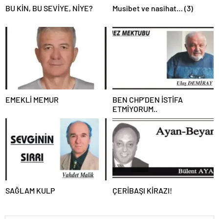
BU KİN, BU SEVİYE, NİYE?
Musibet ve nasihat… (3)
EMEKLİ MEMUR
BEN CHP’DEN İSTİFA
ETMİYORUM..
SAĞLAM KULP
ÇERİBAŞI KİRAZI!