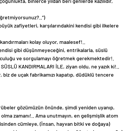
unlukta, binlerce yıldan beri genlerde kazılıdır,
 öğretmiyorsunuz?..”)
üyük zafiyetleri, karşılarındakini kendisi gibi ilkelere
 kandırmaları kolay oluyor, maalesef!..
kendisi gibi düşünmeyeceğini, entrikalarla, süslü
şkuculuğu ve sorgulamayı öğretmek gerekmektedir!.
 SÜSLÜ KANDIRMALARI İLE, ziyan oldu, ne yazık ki!..
er, biz de uçak fabrikamızı kapatıp, düdüklü tencere
tecrübeler gözümüzün önünde, şimdi yeniden uyanıp,
i olma zamanı!.. Ama unutmayın, en gelişmişlik atom
sinden cümleye, (İnsan, hayvan bitki ve doğaya)