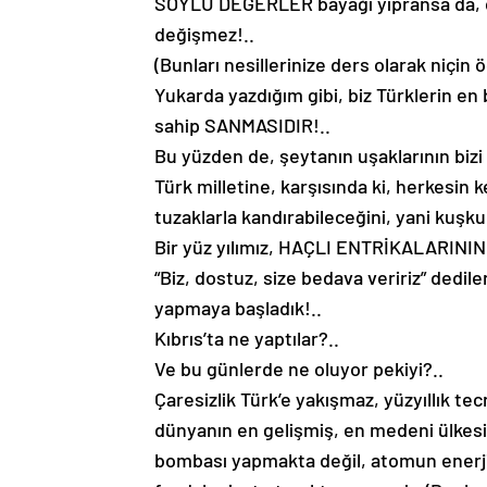
SOYLU DEĞERLER bayağı yıpransa da, çoğ
değişmez!..
(Bunları nesillerinize ders olarak niçin
Yukarda yazdığım gibi, biz Türklerin en b
sahip SANMASIDIR!..
Bu yüzden de, şeytanın uşaklarının bizi
Türk milletine, karşısında ki, herkesin 
tuzaklarla kandırabileceğini, yani ku
Bir yüz yılımız, HAÇLI ENTRİKALARININ
“Biz, dostuz, size bedava veririz” dedil
yapmaya başladık!..
Kıbrıs’ta ne yaptılar?..
Ve bu günlerde ne oluyor pekiyi?..
Çaresizlik Türk’e yakışmaz, yüzyıllık 
dünyanın en gelişmiş, en medeni ülkes
bombası yapmakta değil, atomun enerji