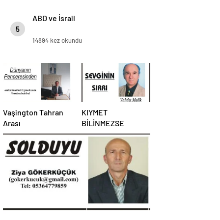
ABD ve İsrail
5
14894 kez okundu
Vaşington Tahran
KIYMET
Arası
BİLİNMEZSE