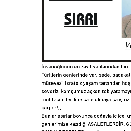
İnsanoğlunun en zayıf yanlarından biri de
Türklerin genlerinde var, sade, sadakatl
mütevazi, israfsız yaşam tarzından hoşl
severiz; komşumuz açken tok yatamayı
muhtacın derdine çare olmaya çalışırız
çarpar!..
Bunlar asırlar boyunca doğayla iç iç
genlerimize kazıdığı ASALETLERDİR. Gü