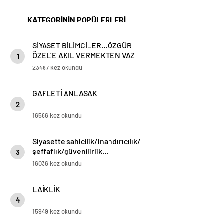
KATEGORİNİN POPÜLERLERİ
SİYASET BİLİMCİLER…ÖZGÜR
ÖZEL’E AKIL VERMEKTEN VAZ
1
GEÇİN..
23487 kez okundu
GAFLETİ ANLASAK
2
16566 kez okundu
Siyasette sahicilik/inandırıcılık/
şeffaflık/güvenilirlik…
3
16036 kez okundu
LAİKLİK
4
15949 kez okundu