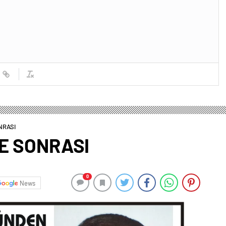
NRASI
VE SONRASI
0
News