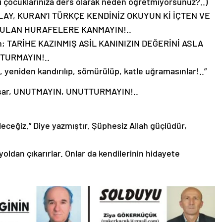
rı çocuklarınıza ders olarak neden öğretmiyorsunuz?..)
AY, KURAN’I TÜRKÇE KENDİNİZ OKUYUN Kİ İÇTEN VE
URULAN HURAFELERE KANMAYIN!..
yin; TARİHE KAZINMIŞ ASİL KANINIZIN DEĞERİNİ ASLA
TURMAYIN!..
i, yeniden kandırılıp, sömürülüp, katle uğramasınlar!..”
 yaşar, UNUTMAYIN, UNUTTURMAYIN!..
eleceğiz.” Diye yazmıştır. Şüphesiz Allah güçlüdür,
oldan çıkarırlar. Onlar da kendilerinin hidayete