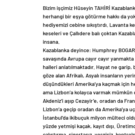
Bizim işçimiz Hüseyin TAHİRİ Kazablanka’
herhangi bir eşya götürme hakkı da yok. A
hediyemizi cebine sıkıştırdı. Lavanta k
keseleri ve Çallıdere balı çoktan Kazabl
insana.
Kazablanka deyince: Humphrey BOGART 
savaşında Avrupa cayır cayır yanmakta 
halleri anlatılmaktadır. Hayat ne garip
göze alan Afrikalı, Asyalı insanların ye
düşündükleri Amerika’ya kaçmak için her
ama Lizbon’a kolayca varmak mümkün değ
Akdeniz’i aşıp Cezayir’e, oradan da Fran
Lizbon’a geçip oradan da Amerika’ya uç
İstanbul’da ikibuçuk milyon mülteci oldu
yüzde yetmişi kaçak, kayıt dışı. Üretimd
çalıştırma, sigortasız, vergisiz, kontrols