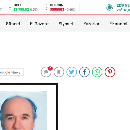
BIST
BITCOIN
EDIRNE
13.798,82
3065963
41
0,70%
-0,60%
28°
AÇI
Güncel
E-Gazete
Siyaset
Yazarlar
Ekonomi
0
News