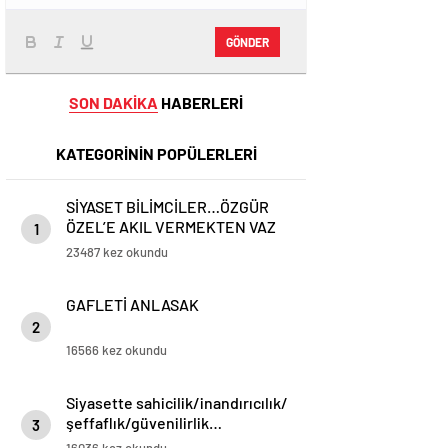
GÖNDER
SON DAKİKA
HABERLERİ
KATEGORİNİN POPÜLERLERİ
SİYASET BİLİMCİLER…ÖZGÜR
ÖZEL’E AKIL VERMEKTEN VAZ
1
GEÇİN..
23487 kez okundu
GAFLETİ ANLASAK
2
16566 kez okundu
Siyasette sahicilik/inandırıcılık/
şeffaflık/güvenilirlik…
3