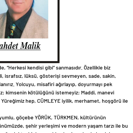
, “Herkesi kendisi gibi” sanmasıdır. Özellikle biz
i, israfsız, lüksü, gösterişi sevmeyen, sade, sakin,
anırız. Yolcuyu, misafiri ağırlayıp, doyurmayı pek
z; kimsenin kötülüğünü istemeyiz; Maddi, manevi
; Yüreğimiz hep, CÜMLEYE iyilik, merhamet, hoşgörü ile
e, uyumlu, göçebe YÖRÜK, TÜRKMEN, kültürünün
nümüzde, şehir yerleşimi ve modern yaşam tarzı ile bu