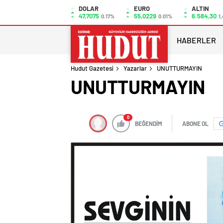
DOLAR
EURO
ALTIN
47,7075
55,0229
6.584,30
0.17%
0.01%
1,
HABERLER
Hudut Gazetesi
Yazarlar
UNUTTURMAYIN
UNUTTURMAYIN
0
BEĞENDİM
ABONE OL