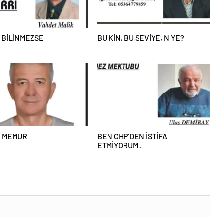
 BİLİNMEZSE
BU KİN, BU SEVİYE, NİYE?
İ MEMUR
BEN CHP’DEN İSTİFA
ETMİYORUM..