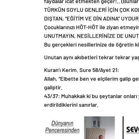
faydalar icat etmekten geçer!.. (Bunla
TÜRKÜN SOYLU GENLERİ İÇİN ÇOK KOL
DIŞTAN, “EĞİTİM VE DİN ADINA” UYD
Çocuklarınızı HÖT-HÖT ile ziyan etme
UNUTMAYIN, NESİLLERİNİZE DE UNUT
Bu gerçekleri nesillerinize de öğretin k
Unutan aynı akıbetleri tekrar tekrar
Kuran’ı Kerim. Sure 58/Ayet 21:
Allah, “Elbette ben ve elçilerim galip g
galiptir.
43/37: Muhakkak ki bu şeytanlar onları y
erdirildiklerini sanırlar.