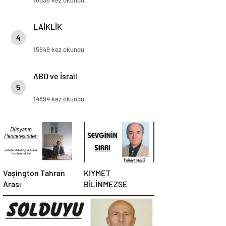
16036 kez okundu
LAİKLİK
4
15949 kez okundu
ABD ve İsrail
5
14894 kez okundu
Vaşington Tahran
KIYMET
Arası
BİLİNMEZSE