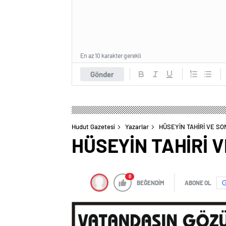
En az 10 karakter gerekli
Gönder
Hudut Gazetesi
Yazarlar
HÜSEYİN TAHİRİ VE SO
HÜSEYİN TAHİRİ 
0
BEĞENDİM
ABONE OL