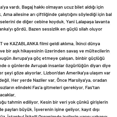
ya vardı. Bagaj hakkı olmayan ucuz bilet aldığı için
ma ailesine arı çiftliğinde çalıştığını söylediği için bal
eselerini de diğer cebine koyduk. Yani Lalapaşa lavanta
anka’yı gördü. Bazen sessizlik en güçlü silah oluyor
ve KAZABLANKA filmi geldi aklıma. İkinci dünya
ve bir aşk hikayesinin üzerinden savaş ve mültecilerin
, bugün Avrupa’ya göç etmeye çalışan, binbir güçlüğü
rinde o günlerde Avrupalı insanlar özgürlüğün diyarı diye
 şeyi göze alıyorlar. Lizbon’dan Amerika’ya ulaşım var
il. Her yerde Naziler var. Önce Marsilya’ya, oradan
sızların elindeki Fas’a gitmeleri gerekiyor. Fas’tan
acaklar.
ğu tahmin ediliyor. Kesin bir veri yok çünkü girişlerin
e payları büyük. İşverenin işine geliyor, kayıt dışı
üz. İstanbul İkitelli Organizede işçilerin yarısı yabancı