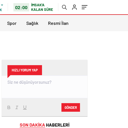
İMSAK'A
02:00
KALAN SÜRE
K
Spor
Sağlık
Resmi İlan
HIZLI YORUM YAP
GÖNDER
SON DAKİKA
HABERLERİ