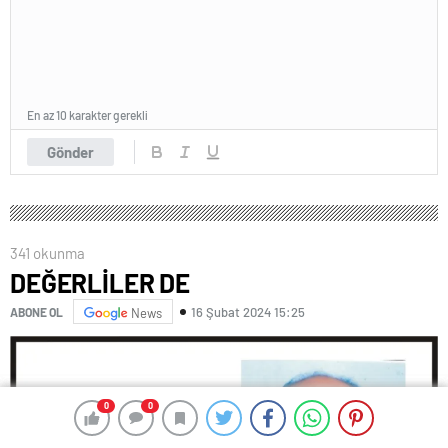
En az 10 karakter gerekli
Gönder
341 okunma
DEĞERLİLER DE
16 Şubat 2024 15:25
ABONE OL
News
0
0
0
0