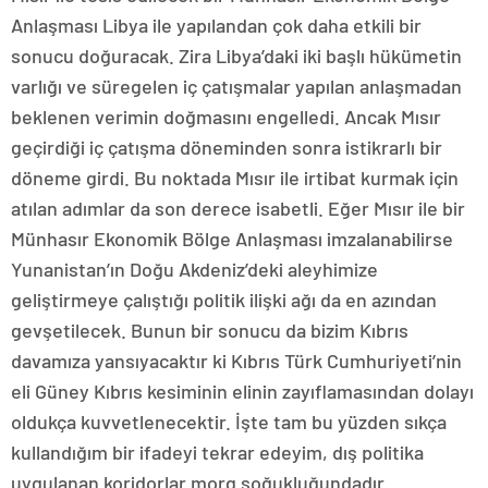
Anlaşması Libya ile yapılandan çok daha etkili bir
sonucu doğuracak. Zira Libya’daki iki başlı hükümetin
varlığı ve süregelen iç çatışmalar yapılan anlaşmadan
beklenen verimin doğmasını engelledi. Ancak Mısır
geçirdiği iç çatışma döneminden sonra istikrarlı bir
döneme girdi. Bu noktada Mısır ile irtibat kurmak için
atılan adımlar da son derece isabetli. Eğer Mısır ile bir
Münhasır Ekonomik Bölge Anlaşması imzalanabilirse
Yunanistan’ın Doğu Akdeniz’deki aleyhimize
geliştirmeye çalıştığı politik ilişki ağı da en azından
gevşetilecek. Bunun bir sonucu da bizim Kıbrıs
davamıza yansıyacaktır ki Kıbrıs Türk Cumhuriyeti’nin
eli Güney Kıbrıs kesiminin elinin zayıflamasından dolayı
oldukça kuvvetlenecektir. İşte tam bu yüzden sıkça
kullandığım bir ifadeyi tekrar edeyim, dış politika
uygulanan koridorlar morg soğukluğundadır.