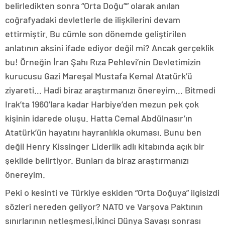
belirledikten sonra “Orta Doğu”” olarak anılan
coğrafyadaki devletlerle de ilişkilerini devam
ettirmiştir. Bu cümle son dönemde geliştirilen
anlatının aksini ifade ediyor değil mi? Ancak gerçeklik
bu! Örneğin İran Şahı Rıza Pehlevi’nin Devletimizin
kurucusu Gazi Mareşal Mustafa Kemal Atatürk’ü
ziyareti… Hadi biraz araştırmanızı önereyim… Bitmedi
Irak’ta 1960’lara kadar Harbiye’den mezun pek çok
kişinin idarede oluşu. Hatta Cemal Abdülnasır’ın
Atatürk’ün hayatını hayranlıkla okuması. Bunu ben
değil Henry Kissinger Liderlik adlı kitabında açık bir
şekilde belirtiyor. Bunları da biraz araştırmanızı
önereyim.
Peki o kesinti ve Türkiye eskiden “Orta Doğuya” ilgisizdi
sözleri nereden geliyor? NATO ve Varşova Paktının
sınırlarının netleşmesi,İkinci Dünya Savaşı sonrası