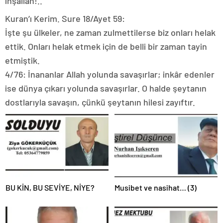
inşallah!..
Kuran’ı Kerim. Sure 18/Ayet 59:
İşte şu ülkeler, ne zaman zulmettilerse biz onları helak
ettik. Onları helak etmek için de belli bir zaman tayin
etmiştik.
4/76: İnananlar Allah yolunda savaşırlar; inkâr edenler
ise dünya çıkarı yolunda savaşırlar. O halde şeytanın
dostlarıyla savaşın, çünkü şeytanın hilesi zayıftır.
BU KİN, BU SEVİYE, NİYE?
Musibet ve nasihat… (3)