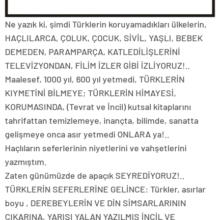
Ne yazık ki, şimdi Türklerin koruyamadıkları ülkelerin,
HAÇLILARCA, ÇOLUK, ÇOCUK, SİVİL, YAŞLI, BEBEK
DEMEDEN, PARAMPARÇA, KATLEDİLİŞLERİNİ
TELEVİZYONDAN, FİLİM İZLER GİBİ İZLİYORUZ!..
Maalesef, 1000 yıl, 600 yıl yetmedi, TÜRKLERİN
KIYMETİNİ BİLMEYE; TÜRKLERİN HİMAYESİ,
KORUMASINDA, (Tevrat ve İncil) kutsal kitaplarını
tahrifattan temizlemeye, inançta, bilimde, sanatta
gelişmeye onca asır yetmedi ONLARA ya!..
Haçlıların seferlerinin niyetlerini ve vahşetlerini
yazmıştım.
Zaten günümüzde de apaçık SEYREDİYORUZ!..
TÜRKLERİN SEFERLERİNE GELİNCE: Türkler, asırlar
boyu , DEREBEYLERİN VE DİN SİMSARLARININ
ÇIKARINA, YARISI YALAN YAZILMIŞ İNCİL VE