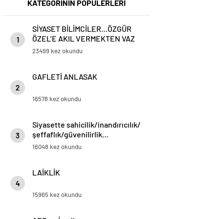
KATEGORİNİN POPÜLERLERİ
SİYASET BİLİMCİLER…ÖZGÜR
ÖZEL’E AKIL VERMEKTEN VAZ
1
GEÇİN..
23499 kez okundu
GAFLETİ ANLASAK
2
16578 kez okundu
Siyasette sahicilik/inandırıcılık/
şeffaflık/güvenilirlik…
3
16048 kez okundu
LAİKLİK
4
15965 kez okundu