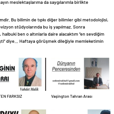
sayın meslektaşlarıma da saygılarımla birlikte
dir. Bu bilimin de tıpkı diğer bilimler gibi metodolojisi,
elevizyon stüdyolarında bu iş yapılmaz. Sonra
halbuki ben o altınlarla daire alacaktım “en sevdiğim
şti” diye… Haftaya görüşmek dileğiyle memleketimin
EN FARKSIZ
Vaşington Tahran Arası