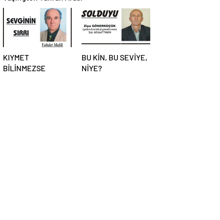
KIYMET
BU KİN, BU SEVİYE,
BİLİNMEZSE
NİYE?