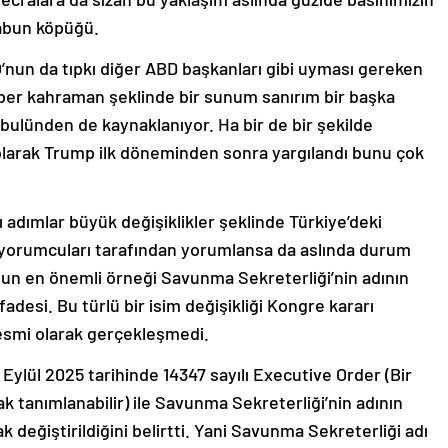
sabun köpüğü.
 O’nun da tıpkı diğer ABD başkanları gibi uyması gereken
süper kahraman şeklinde bir sunum sanırım bir başka
abulünden de kaynaklanıyor. Ha bir de bir şekilde
olarak Trump ilk döneminden sonra yargılandı bunu çok
azı adımlar büyük değişiklikler şeklinde Türkiye’deki
î yorumcuları tarafından yorumlansa da aslında durum
nun en önemli örneği Savunma Sekreterliği’nin adının
ifadesi. Bu türlü bir isim değişikliği Kongre kararı
i resmi olarak gerçekleşmedi.
Eylül 2025 tarihinde 14347 sayılı Executive Order (Bir
tanımlanabilir) ile Savunma Sekreterliği’nin adının
ak değiştirildiğini belirtti. Yani Savunma Sekreterliği adı