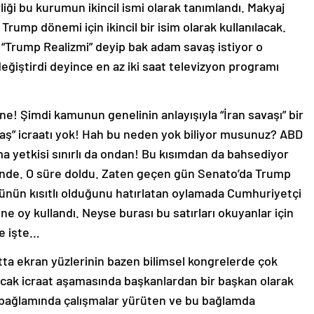
iği bu kurumun ikincil ismi olarak tanımlandı. Makyaj
ump dönemi için ikincil bir isim olarak kullanılacak.
 “Trump Realizmi” deyip bak adam savaş istiyor o
değiştirdi deyince en az iki saat televizyon programı
ne! Şimdi kamunun genelinin anlayışıyla “İran savaşı” bir
avaş” icraatı yok! Hah bu neden yok biliyor musunuz? ABD
a yetkisi sınırlı da ondan! Bu kısımdan da bahsediyor
rinde. O süre doldu. Zaten geçen gün Senato’da Trump
cünün kısıtlı olduğunu hatırlatan oylamada Cumhuriyetçi
e oy kullandı. Neyse burası bu satırları okuyanlar için
le işte…
tta ekran yüzlerinin bazen bilimsel kongrelerde çok
ncak icraat aşamasında başkanlardan bir başkan olarak
i bağlamında çalışmalar yürüten ve bu bağlamda