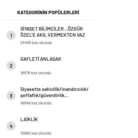
KATEGORİNİN POPÜLERLERİ
SİYASET BİLİMCİLER…ÖZGÜR
ÖZEL’E AKIL VERMEKTEN VAZ
1
GEÇİN..
23499 kez okundu
GAFLETİ ANLASAK
2
16578 kez okundu
Siyasette sahicilik/inandırıcılık/
şeffaflık/güvenilirlik…
3
16048 kez okundu
LAİKLİK
4
15965 kez okundu