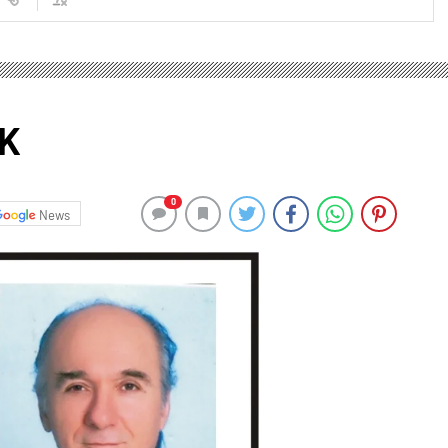
EK
0
News