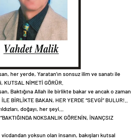
an, her yerde, Yaratan’ın sonsuz ilim ve sanatı ile
rdiği, KUTSAL NİMETİ GÖRÜR.
an, Baktığına Allah ile birlikte bakar ve ancak o zaman
İLE BİRLİKTE BAKAN, HER YERDE “SEVGİ” BULUR!..
yıldızları, doğayı, her şeyi…
 “BAKTIĞINDA NOKSANLIK GÖRENİN, İNANÇSIZ
icdandan yoksun olan insanın, bakışları kutsal