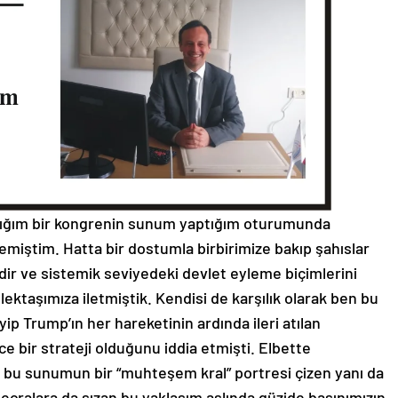
dığım bir kongrenin sunum yaptığım oturumunda
emiştim. Hatta bir dostumla birbirimize bakıp şahıslar
oridir ve sistemik seviyedeki devlet eyleme biçimlerini
ektaşımıza iletmiştik. Kendisi de karşılık olarak ben bu
p Trump’ın her hareketinin ardında ileri atılan
ce bir strateji olduğunu iddia etmişti. Elbette
en bu sunumun bir “muhteşem kral” portresi çizen yanı da
ecralara da sızan bu yaklaşım aslında güzide basınımızın