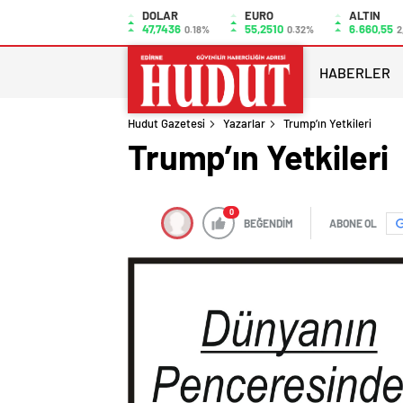
DOLAR
EURO
ALTIN
47,7436
55,2510
6.660,55
0.18%
0.32%
2
HABERLER
Hudut Gazetesi
Yazarlar
Trump’ın Yetkileri
Trump’ın Yetkileri
0
BEĞENDİM
ABONE OL