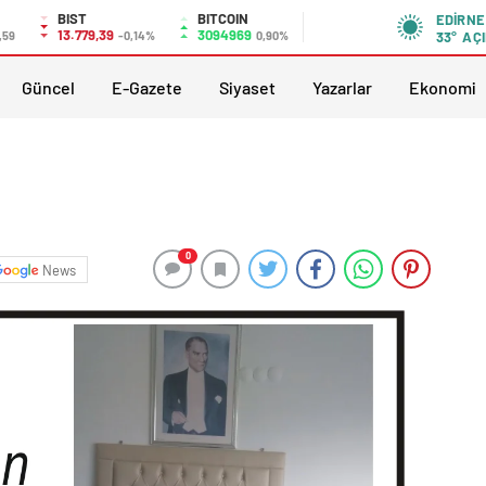
BIST
BITCOIN
EDIRNE
13.779,39
3094969
,59
-0,14%
0,90%
33°
AÇI
Güncel
E-Gazete
Siyaset
Yazarlar
Ekonomi
0
News