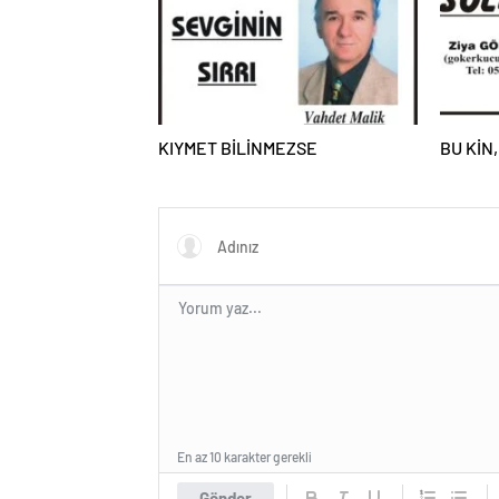
KIYMET BİLİNMEZSE
BU KİN,
En az 10 karakter gerekli
Gönder