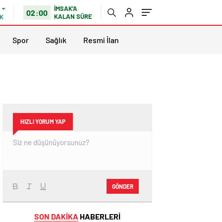
İMSAK'A
02:00
KALAN SÜRE
K
Spor
Sağlık
Resmi İlan
HIZLI YORUM YAP
GÖNDER
SON DAKİKA
HABERLERİ