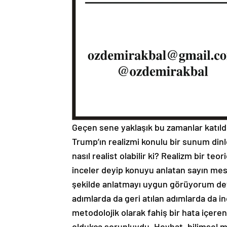
Geçen sene yaklaşık bu zamanlar katıl
Trump’ın realizmi konulu bir sunum dinl
nasıl realist olabilir ki? Realizm bir te
inceler deyip konuyu anlatan sayın mesl
şekilde anlatmayı uygun görüyorum deyi
adımlarda da geri atılan adımlarda da in
metodolojik olarak fahiş bir hata içer
oldukça sorunluydu. Heyhat, bilimsel m