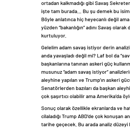
ortadan kalkmadığı gibi Savaş Sekreterl
işte tam burada… Bu şu demek bu isim Tr
Böyle anlatınca hiç heyecanlı değil ama
yüzden “bakanlığın” adını Savaş olarak 
kurtuluyor.
Gelelim adam savaş istiyor derin analizi
anda yavaşladı değil mi? Laf bol da “s
başkanlarına tanınan askeri güç kullanm
musunuz “adam savaş istiyor” analizle
aleyhine yapılan ve Trump’ın askeri gü
Senatörlerden bazıları da başkan aleyhin
çok şaşırtıcı olabilir ama Amerika’da öy
Sonuç olarak özellikle ekranlarda ve ha
cilaladığı Trump ABD’de çok konuşan a
tarihe geçecek. Bu arada analiz düzey