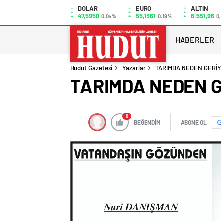
DOLAR
EURO
ALTIN
47,5950
55,1361
6.551,96
0.04%
0.19%
0
HABERLER
Hudut Gazetesi
Yazarlar
TARIMDA NEDEN GERİY
TARIMDA NEDEN G
0
BEĞENDİM
ABONE OL