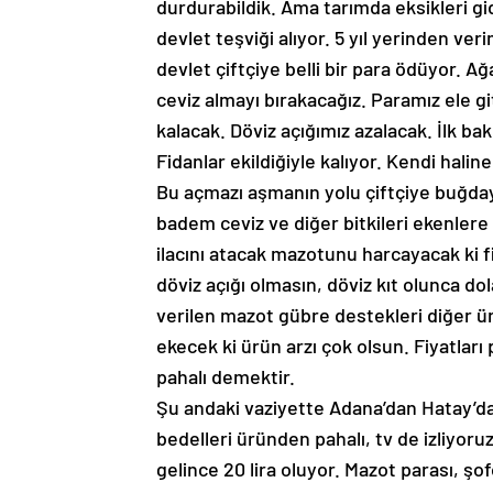
durdurabildik. Ama tarımda eksikleri g
devlet teşviği alıyor. 5 yıl yerinden v
devlet çiftçiye belli bir para ödüyor.
ceviz almayı bırakacağız. Paramız ele g
kalacak. Döviz açığımız azalacak. İlk b
Fidanlar ekildiğiyle kalıyor. Kendi haline
Bu açmazı aşmanın yolu çiftçiye buğday
badem ceviz ve diğer bitkileri ekenlere
ilacını atacak mazotunu harcayacak ki fi
döviz açığı olmasın, döviz kıt olunca 
verilen mazot gübre destekleri diğer 
ekecek ki ürün arzı çok olsun. Fiyatları 
pahalı demektir.
Şu andaki vaziyette Adana’dan Hatay’da
bedelleri üründen pahalı, tv de izliyor
gelince 20 lira oluyor. Mazot parası, şo