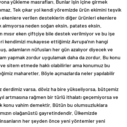
na yükleme masrafları. Bunlar işin içine girmek
maz. Tek çıkar yol kendi yöremizde ürün ekimini teşvik
ekenlere verilen desteklerin diğer ürünleri ekenlere
 almıyorsa neden soğan eksin, patates eksin.
çin mısır eken çiftçiye bile destek verilmiyor ve bu işe
ri kendimizi mukayese ettiğimiz Avrupa’nın hangi
muş, adamların nüfusları her gün azalıyor diyecek ve
gram yapmak zordur uygulamak daha da zordur. Bu konu
r ve sitem etmede haklı olabilirler ama konumuz bu
ğimiz maharetler. Böyle açmazlarda neler yapılabilir
z derdimiz varsa, döviz ha bire yükseliyorsa, bütçemiz
 yıl artmasına rağmen bir türlü ithalatı geçemiyorsa ve
k konu vahim demektir. Bütün bu olumsuzluklara
nımızın olağanüstü gayretindendir. Ülkemizde
k insanların her şeyden önce yeni yöntemler yeni