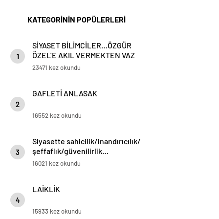
KATEGORİNİN POPÜLERLERİ
SİYASET BİLİMCİLER…ÖZGÜR
ÖZEL’E AKIL VERMEKTEN VAZ
1
GEÇİN..
23471 kez okundu
GAFLETİ ANLASAK
2
16552 kez okundu
Siyasette sahicilik/inandırıcılık/
şeffaflık/güvenilirlik…
3
16021 kez okundu
LAİKLİK
4
15933 kez okundu