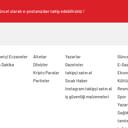
ncel olarak e-postanızdan takip edebilirsiniz !
etçi Eczaneler
Altınlar
Yazarlar
Günc
 Dakika
Dövizler
Gazeteler
E-Ga
Kripto Paralar
takipçi satın al
Ekon
Pariteler
Sıcak Haber
Kültü
Instagram takipçi satın al
Resmi
iş güvenliği malzemeleri
Spor
Yazar
Sağlı
tanıtı