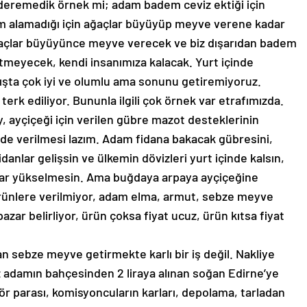
ideremedik örnek mi; adam badem ceviz ektiği için
erim alamadığı için ağaçlar büyüyüp meyve verene kadar
 Ağaçlar büyüyünce meyve verecek ve biz dışarıdan badem
itmeyecek, kendi insanımıza kalacak. Yurt içinde
akışta çok iyi ve olumlu ama sonunu getiremiyoruz.
 terk ediliyor. Bununla ilgili çok örnek var etrafımızda.
, ayçiçeği için verilen gübre mazot desteklerinin
 de verilmesi lazım. Adam fidana bakacak gübresini,
danlar gelişsin ve ülkemin dövizleri yurt içinde kalsın,
dolar yükselmesin. Ama buğdaya arpaya ayçiçeğine
ürünlere verilmiyor, adam elma, armut, sebze meyve
pazar belirliyor, ürün çoksa fiyat ucuz, ürün kıtsa fiyat
n sebze meyve getirmekte karlı bir iş değil. Nakliye
uz adamın bahçesinden 2 liraya alınan soğan Edirne’ye
för parası, komisyoncuların karları, depolama, tarladan