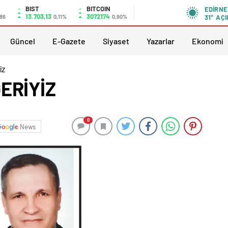
BIST
BITCOIN
EDIRNE
13.703,13
3072174
,86
0,11%
0,90%
31°
AÇI
Güncel
E-Gazete
Siyaset
Yazarlar
Ekonomi
İZ
ERİYİZ
0
News