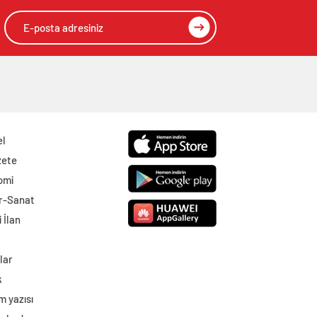
el
zete
omi
r-Sanat
 İlan
lar
k
m yazısı