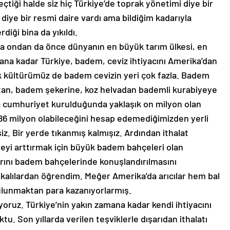
eçtiği halde siz hiç Türkiye’de toprak yönetimi diye bir
iye bir resmi daire vardı ama bildiğim kadarıyla
rdiği bina da yıkıldı.
 ondan da önce dünyanın en büyük tarım ülkesi, en
ana kadar Türkiye, badem, ceviz ihtiyacını Amerika’dan
ak kültürümüz de badem cevizin yeri çok fazla. Badem
an, badem şekerine, koz helvadan bademli kurabiyeye
a cumhuriyet kurulduğunda yaklaşık on milyon olan
6 milyon olabileceğini hesap edemediğimizden yerli
z. Bir yerde tıkanmış kalmışız. Ardından ithalat
yi arttırmak için büyük badem bahçeleri olan
larını badem bahçelerinde konuşlandırılmasını
rikalılardan öğrendim. Meğer Amerika’da arıcılar hem bal
lunmaktan para kazanıyorlarmış.
oruz. Türkiye’nin yakın zamana kadar kendi ihtiyacını
u. Son yıllarda verilen teşviklerle dışarıdan ithalatı