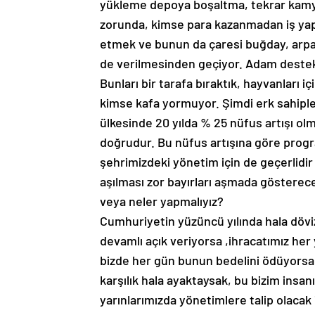
yükleme depoya boşaltma, tekrar kamyo
zorunda, kimse para kazanmadan iş yap
etmek ve bunun da çaresi buğday, arpa 
de verilmesinden geçiyor. Adam destek
Bunları bir tarafa bıraktık, hayvanları i
kimse kafa yormuyor. Şimdi erk sahiple
ülkesinde 20 yılda % 25 nüfus artışı ol
doğrudur. Bu nüfus artışına göre pro
şehrimizdeki yönetim için de geçerlidi
aşılması zor bayırları aşmada gösterece
veya neler yapmalıyız?
Cumhuriyetin yüzüncü yılında hala dövi
devamlı açık veriyorsa ,ihracatımız her
bizde her gün bunun bedelini ödüyorsa
karşılık hala ayaktaysak, bu bizim insa
yarınlarımızda yönetimlere talip olaca