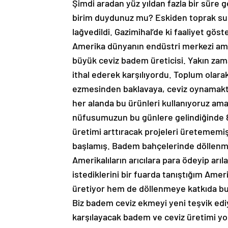
Şimdi aradan yüz yıldan fazla bir süre g
birim duydunuz mu? Eskiden toprak su d
lağvedildi. Gazimihal’de ki faaliyet göste
Amerika dünyanın endüstri merkezi ama
büyük ceviz badem üreticisi. Yakın zam
ithal ederek karşılıyordu. Toplum olar
ezmesinden baklavaya, ceviz oynamakt
her alanda bu ürünleri kullanıyoruz am
nüfusumuzun bu günlere gelindiğinde 8
üretimi arttıracak projeleri üretememişi
başlamış. Badem bahçelerinde döllenme
Amerikalıların arıcılara para ödeyip arı
istediklerini bir fuarda tanıştığım Ame
üretiyor hem de döllenmeye katkıda bu
Biz badem ceviz ekmeyi yeni teşvik ediy
karşılayacak badem ve ceviz üretimi yokt