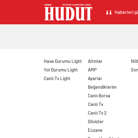
Haberleri gü
Hava Durumu Light
Altınlar
Nöb
Yol Durumu Light
AMP
Son
Canlı Tv Light
Ayarlar
Beğendiklerim
Canlı Borsa
Canlı Tv
Canlı Tv 2
Dövizler
Eczane