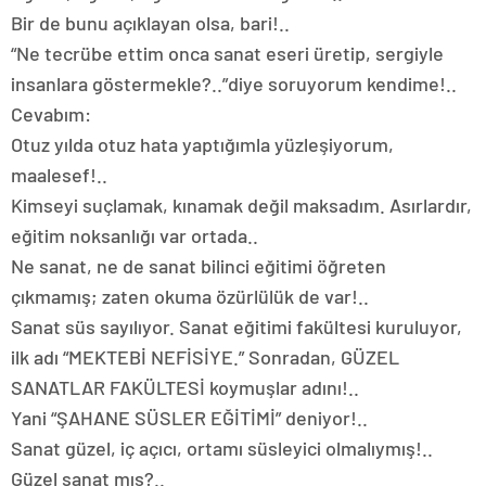
Bir de bunu açıklayan olsa, bari!..
“Ne tecrübe ettim onca sanat eseri üretip, sergiyle
insanlara göstermekle?..”diye soruyorum kendime!..
Cevabım:
Otuz yılda otuz hata yaptığımla yüzleşiyorum,
maalesef!..
Kimseyi suçlamak, kınamak değil maksadım. Asırlardır,
eğitim noksanlığı var ortada..
Ne sanat, ne de sanat bilinci eğitimi öğreten
çıkmamış; zaten okuma özürlülük de var!..
Sanat süs sayılıyor. Sanat eğitimi fakültesi kuruluyor,
ilk adı “MEKTEBİ NEFİSİYE.” Sonradan, GÜZEL
SANATLAR FAKÜLTESİ koymuşlar adını!..
Yani “ŞAHANE SÜSLER EĞİTİMİ” deniyor!..
Sanat güzel, iç açıcı, ortamı süsleyici olmalıymış!..
Güzel sanat mış?..