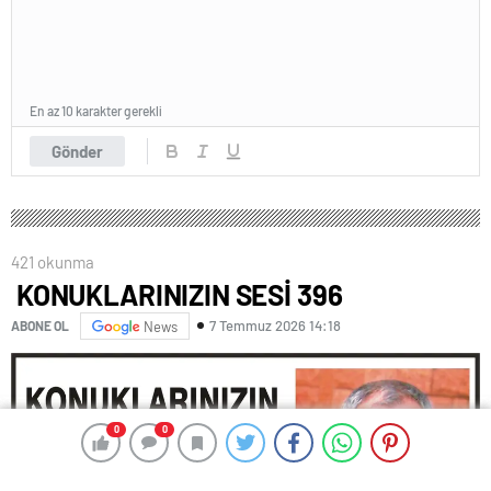
En az 10 karakter gerekli
Gönder
421 okunma
KONUKLARINIZIN SESİ 396
7 Temmuz 2026 14:18
ABONE OL
News
0
0
0
0