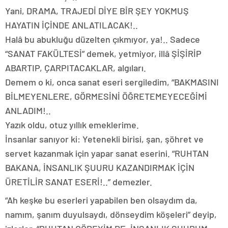
Yani, DRAMA, TRAJEDİ DİYE BİR ŞEY YOKMUŞ
HAYATIN İÇİNDE ANLATILACAK!..
Halâ bu abukluğu düzelten çıkmıyor, ya!.. Sadece
“SANAT FAKÜLTESİ” demek, yetmiyor, illâ ŞİŞİRİP
ABARTIP, ÇARPITACAKLAR, algıları.
Demem o ki, onca sanat eseri sergiledim, “BAKMASINI
BİLMEYENLERE, GÖRMESİNİ ÖĞRETEMEYECEĞİMİ
ANLADIM!..
Yazık oldu, otuz yıllık emeklerime.
İnsanlar sanıyor ki: Yetenekli birisi, şan, şöhret ve
servet kazanmak için yapar sanat eserini. “RUHTAN
BAKANA, İNSANLIK ŞUURU KAZANDIRMAK İÇİN
ÜRETİLİR SANAT ESERİ!..” demezler.
“Ah keşke bu eserleri yapabilen ben olsaydım da,
namım, şanım duyulsaydı, dönseydim köşeleri” deyip,