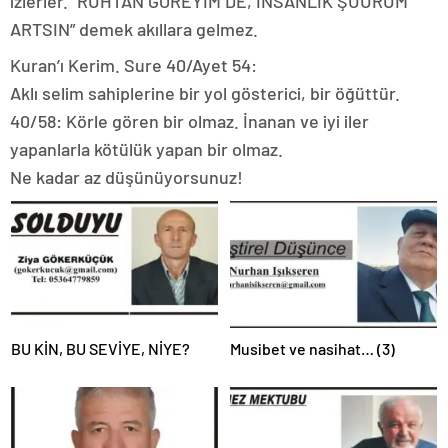
izlerler. “RUHTAN GÖREYİM DE, İNSANLIK ŞUURUM
ARTSIN” demek akıllara gelmez.
Kuran’ı Kerim. Sure 40/Ayet 54:
Aklı selim sahiplerine bir yol gösterici, bir öğüttür.
40/58: Körle gören bir olmaz. İnanan ve iyi iler
yapanlarla kötülük yapan bir olmaz.
Ne kadar az düşünüyorsunuz!
BU KİN, BU SEVİYE, NİYE?
Musibet ve nasihat… (3)