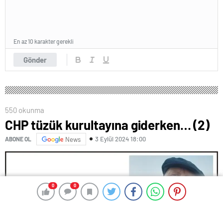
En az 10 karakter gerekli
Gönder
550 okunma
CHP tüzük kurultayına giderken… (2)
3 Eylül 2024 18:00
ABONE OL
News
0
0
0
0