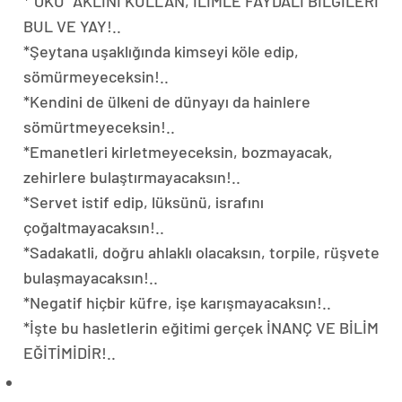
*”OKU” AKLINI KULLAN, İLİMLE FAYDALI BİLGİLERİ
BUL VE YAY!..
*Şeytana uşaklığında kimseyi köle edip,
sömürmeyeceksin!..
*Kendini de ülkeni de dünyayı da hainlere
sömürtmeyeceksin!..
*Emanetleri kirletmeyeceksin, bozmayacak,
zehirlere bulaştırmayacaksın!..
*Servet istif edip, lüksünü, israfını
çoğaltmayacaksın!..
*Sadakatli, doğru ahlaklı olacaksın, torpile, rüşvete
bulaşmayacaksın!..
*Negatif hiçbir küfre, işe karışmayacaksın!..
*İşte bu hasletlerin eğitimi gerçek İNANÇ VE BİLİM
EĞİTİMİDİR!..