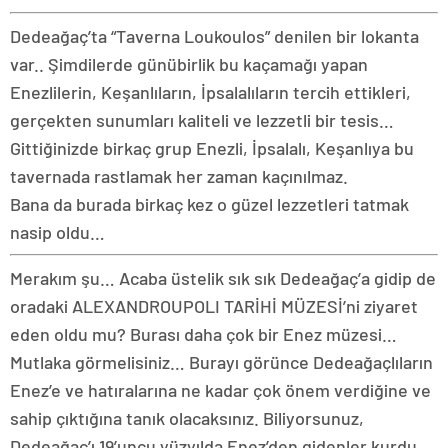
Dedeağaç’ta “Taverna Loukoulos” denilen bir lokanta
var.. Şimdilerde günübirlik bu kaçamağı yapan
Enezlilerin, Keşanlıların, İpsalalıların tercih ettikleri,
gerçekten sunumları kaliteli ve lezzetli bir tesis…
Gittiğinizde birkaç grup Enezli, İpsalalı, Keşanlıya bu
tavernada rastlamak her zaman kaçınılmaz.
Bana da burada birkaç kez o güzel lezzetleri tatmak
nasip oldu…
Merakım şu… Acaba üstelik sık sık Dedeağaç’a gidip de
oradaki ALEXANDROUPOLI TARİHİ MÜZESİ’ni ziyaret
eden oldu mu? Burası daha çok bir Enez müzesi…
Mutlaka görmelisiniz… Burayı görünce Dedeağaçlıların
Enez’e ve hatıralarına ne kadar çok önem verdiğine ve
sahip çıktığına tanık olacaksınız. Biliyorsunuz,
Dedeağaç’ı 19’uncu yüzyılda Enez’den gidenler kurdu.