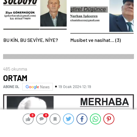
BU KİN, BU SEVİYE, NİYE?
Musibet ve nasihat… (3)
485 okunma
ORTAM
19 Ocak 2024 12:19
ABONE OL
News
0
0
0
0
0
0