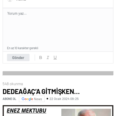
En az 10 karakter gerekli
Gönder
548 okunma
DEDEAĞAÇ’A GİTMİŞKEN…
22 Ocak 2024 09:25
ABONE OL
News