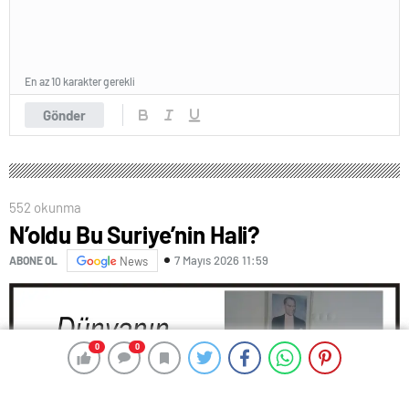
En az 10 karakter gerekli
Gönder
552 okunma
N’oldu Bu Suriye’nin Hali?
7 Mayıs 2026 11:59
ABONE OL
News
0
0
0
0