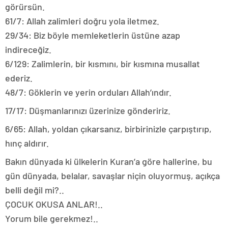
görürsün.
61/7: Allah zalimleri doğru yola iletmez.
29/34: Biz böyle memleketlerin üstüne azap
indireceğiz.
6/129: Zalimlerin, bir kısmını, bir kısmına musallat
ederiz.
48/7: Göklerin ve yerin orduları Allah’ındır.
17/17: Düşmanlarınızı üzerinize göndeririz.
6/65: Allah, yoldan çıkarsanız, birbirinizle çarpıştırıp,
hınç aldırır.
Bakın dünyada ki ülkelerin Kuran’a göre hallerine, bu
gün dünyada, belalar, savaşlar niçin oluyormuş, açıkça
belli değil mi?..
ÇOCUK OKUSA ANLAR!..
Yorum bile gerekmez!..